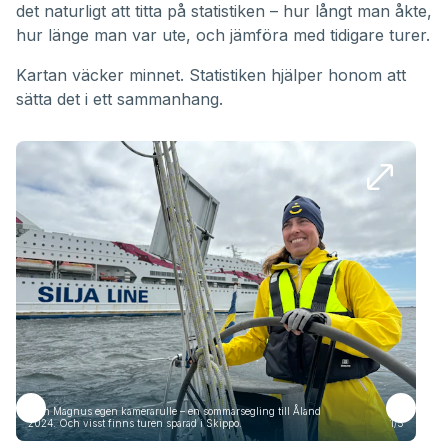
det naturligt att titta på statistiken – hur långt man åkte,
hur länge man var ute, och jämföra med tidigare turer.
Kartan väcker minnet. Statistiken hjälper honom att
sätta det i ett sammanhang.
Från Magnus egen kamerarulle – en sommarsegling till Åland
Frå
2024. Och visst finns turen sparad i Skippo.
1/5
2024