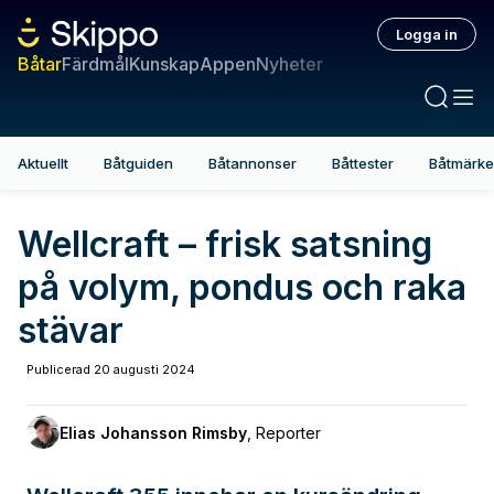
Logga in
Båtar
Färdmål
Kunskap
Appen
Nyheter
Aktuellt
Båtguiden
Båtannonser
Båttester
Båtmärk
Wellcraft – frisk satsning
på volym, pondus och raka
stävar
Publicerad
20 augusti 2024
Elias Johansson Rimsby
,
Reporter