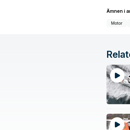
Ämnen i ar
Motor
Relat