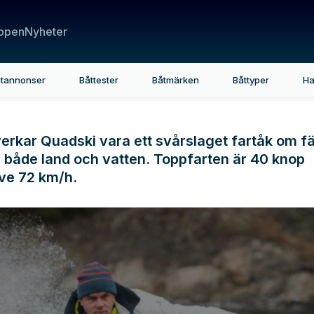
ppen
Nyheter
tannonser
Båttester
Båtmärken
Båttyper
Ha
 verkar Quadski vara ett svårslaget fartåk om f
 både land och vatten. Toppfarten är 40 knop
ive 72 km/h.