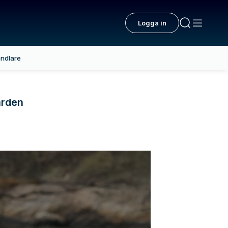
Logga in
ndlare
ärden