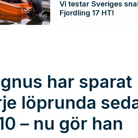
Vi testar Sveriges sn
Fjordling 17 HT!
gnus har sparat
rje löprunda sed
10 – nu gör han