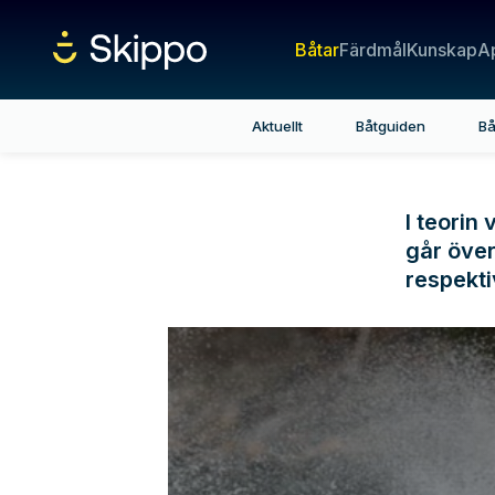
Båtar
Färdmål
Kunskap
A
Aktuellt
Båtguiden
Bå
I teorin
går över
respekt