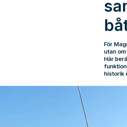
sa
bå
För Magn
utan om 
Här berä
funktion
historik 