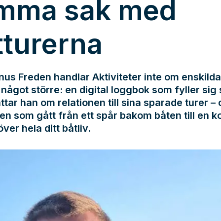
mma sak med
tturerna
us Freden handlar Aktiviteter inte om enskilda
något större: en digital loggbok som fyller sig s
ttar han om relationen till sina sparade turer –
en som gått från ett spår bakom båten till en k
över hela ditt båtliv.