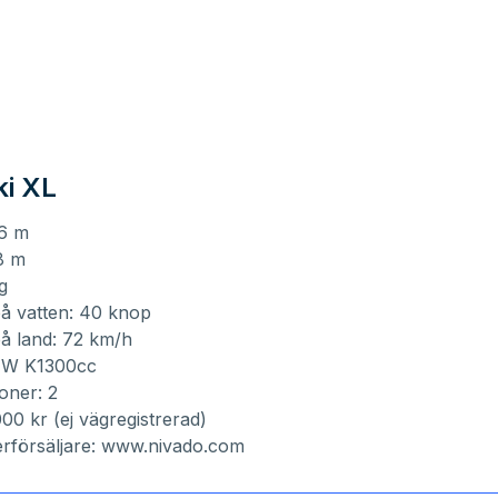
i XL
56 m
8 m
g
å vatten: 40 knop
å land: 72 km/h
MW K1300cc
oner: 2
000 kr (ej vägregistrerad)
rförsäljare:
www.nivado.com