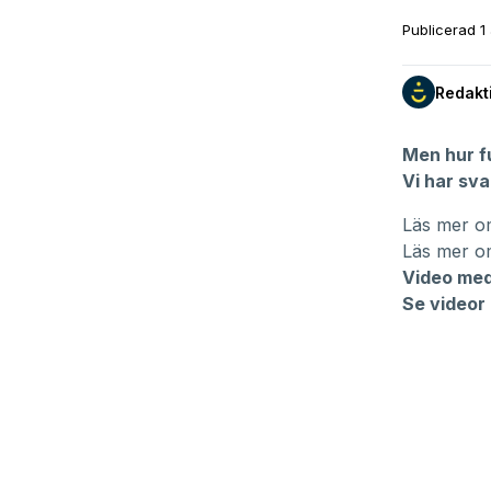
Publicerad
1
Redakt
Men hur f
Vi har sva
Läs mer o
Läs mer om
Video med
Se videor