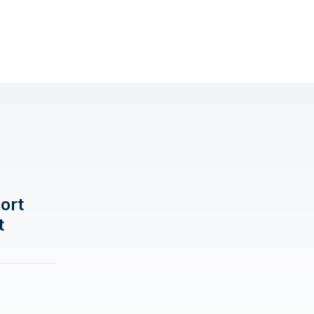
ort
t