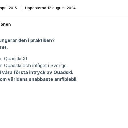
 april 2015
|
Uppdaterad
12 augusti 2024
ionen
ungerar den i praktiken?
ret.
m Quadski XL
 Quadski och intåget i Sverige.
 våra första intryck av Quadski.
 om världens snabbaste amfibiebil
.