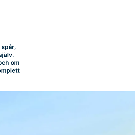
 spår,
jälv.
 och om
omplett