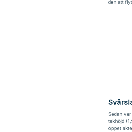
den att fl
Svårsl
Sedan var 
takhöjd (1
öppet akt