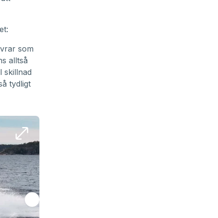
et:
övrar som
s alltså
 skillnad
å tydligt