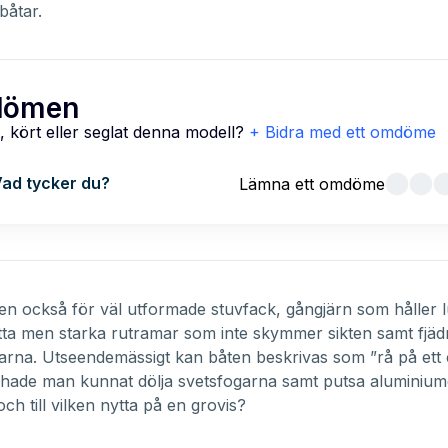
båtar.
ömen
, kört eller seglat denna modell?
+ Bidra med ett omdöme
ad tycker du?
Lämna ett omdöme
ten också för väl utformade stuvfack, gångjärn som håller 
ta men starka rutramar som inte skymmer sikten samt fjä
tolarna. Utseendemässigt kan båten beskrivas som ”rå på ett
st hade man kunnat dölja svetsfogarna samt putsa aluminiume
 och till vilken nytta på en grovis?