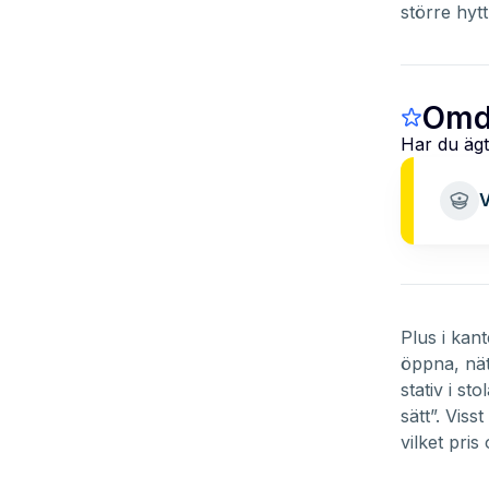
större hytt
Omd
Har du ägt
V
Plus i kan
öppna, nät
stativ i s
sätt”. Vis
vilket pris