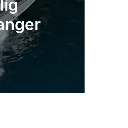
lig
langer