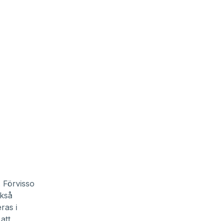
. Förvisso
ckså
ras i
att