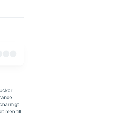
luckor
drande
 charmigt
t men till