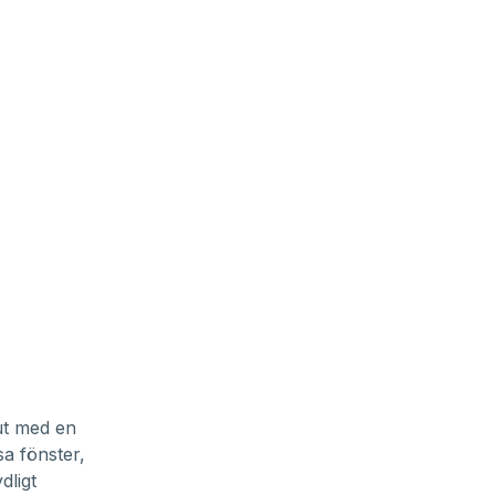
ut med en
sa fönster,
dligt