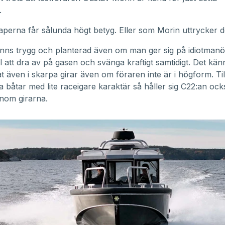
.
perna får sålunda högt betyg. Eller som Morin uttrycker d
nns trygg och planterad även om man ger sig på idiotman
l att dra av på gasen och svänga kraftigt samtidigt. Det känn
t även i skarpa girar även om föraren inte är i högform. Till
 båtar med lite raceigare karaktär så håller sig C22:an ocks
nom girarna.