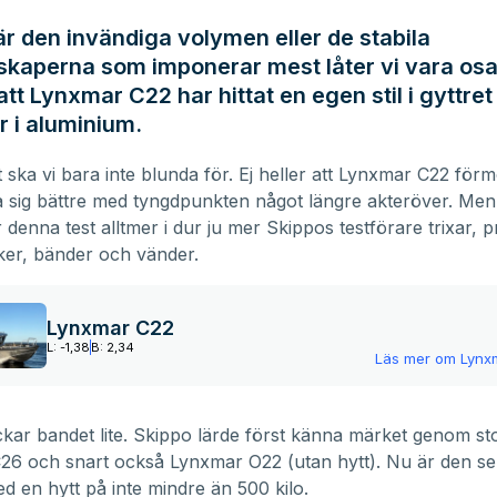
r den invändiga volymen eller de stabila
kaperna som imponerar mest låter vi vara osag
att Lynxmar C22 har hittat en egen stil i gyttret
r i aluminium.
t ska vi bara inte blunda för. Ej heller att
Lynxmar C22
förm
a sig bättre med tyngdpunkten något längre akteröver. Men
r denna test alltmer i dur ju mer Skippos testförare trixar, 
ker, bänder och vänder.
Lynxmar C22
L: -1,38
B: 2,34
Läs mer om
Lynx
kar bandet lite. Skippo lärde först känna märket genom st
C26
och snart också
Lynxmar O22
(utan hytt). Nu är den se
d en hytt på inte mindre än 500 kilo.