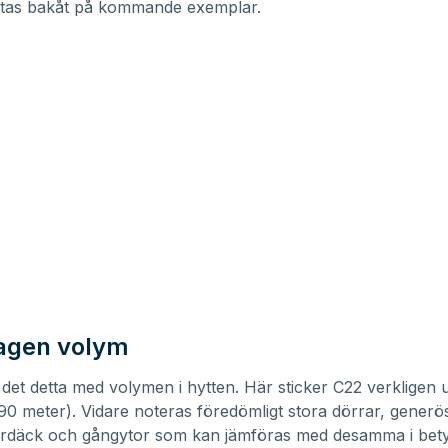
yttas bakåt på kommande exemplar.
agen volym
det detta med volymen i hytten. Här sticker C22 verkligen 
,90 meter). Vidare noteras föredömligt stora dörrar, generö
erdäck och gångytor som kan jämföras med desamma i bety