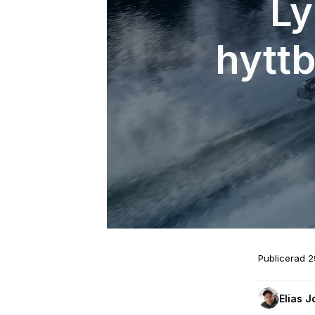
Ly
hyttb
Publicerad
2
Elias 