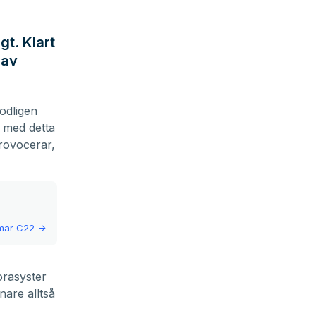
t. Klart
 av
odligen
 med detta
provocerar,
mar C22
->
orasyster
nare alltså