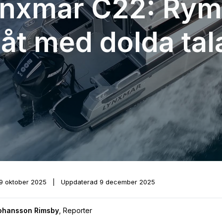
nxmar C22: Rym
åt med dolda ta
9 oktober 2025
|
Uppdaterad
9 december 2025
Johansson Rimsby
,
Reporter