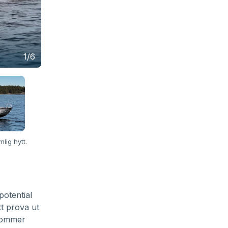
1/6
lig hytt.
otential
tt prova ut
 kommer