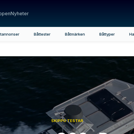
ppen
Nyheter
tannonser
Båttester
Båtmärken
Båttyper
Ha
SKIPPO TESTAR