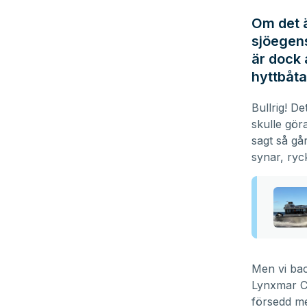
Om det ä
sjöegens
är dock 
hyttbåta
Bullrig! De
skulle gör
sagt så gå
synar, ryc
Men vi bac
Lynxmar 
försedd me