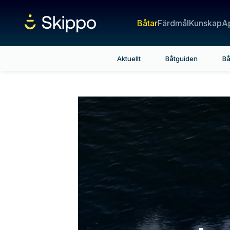
Båtar
Färdmål
Kunskap
A
Aktuellt
Båtguiden
Bå