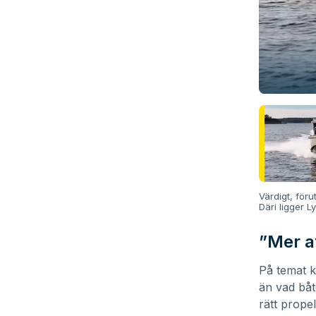
Värdigt, föru
Däri ligger 
”Mer a
På temat k
än vad båt
rätt prope