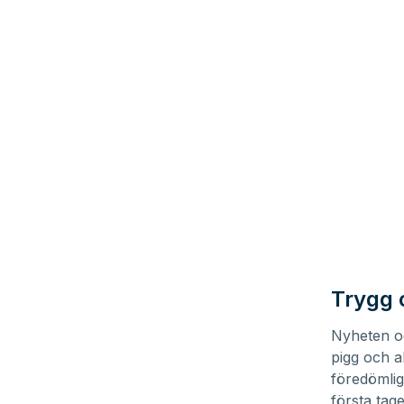
Trygg 
Nyheten oc
pigg och a
föredömlig
första tage