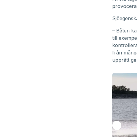
provocera
Sjöegenska
– Båten kä
till exempe
kontrollera
från många
upprätt ge