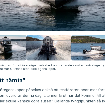
tsägbart för att inte säga idiotsäkert uppträdande samt en svårslaget rym
Lynxmar C22:ans starkaste egenskaper.
tt hämta”
öregenskaper påpekas också att testföraren anar mer fartp
en levererar denna dag. Lite mer krut när det kommer till a
ller skulle kanske göra susen? Gällande tyngdpunkten så