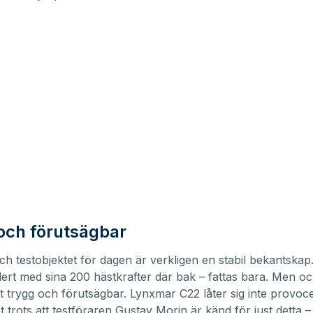
och förutsägbar
h testobjektet för dagen är verkligen en stabil bekantskap
lert med sina 200 hästkrafter där bak – fattas bara. Men o
t trygg och förutsägbar. Lynxmar C22 låter sig inte provoce
t trots att testföraren Gustav Morin är känd för just detta – 