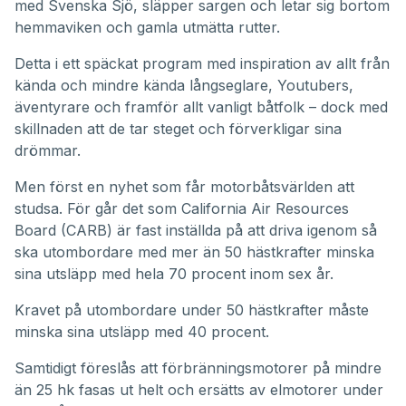
med
Svenska Sjö
, släpper sargen och letar sig bortom
minutes,
41
hemmaviken och gamla utmätta rutter.
seconds
Detta i ett späckat program med inspiration av allt från
kända och mindre kända långseglare, Youtubers,
äventyrare och framför allt vanligt båtfolk – dock med
skillnaden att de tar steget och förverkligar sina
drömmar.
Men först en nyhet som får motorbåtsvärlden att
studsa. För går det som California Air Resources
Board (CARB) är fast inställda på att driva igenom så
ska utombordare med mer än 50 hästkrafter minska
sina utsläpp med hela 70 procent inom sex år.
Kravet på utombordare under 50 hästkrafter måste
minska sina utsläpp med 40 procent.
Samtidigt föreslås att förbränningsmotorer på mindre
än 25 hk fasas ut helt och ersätts av elmotorer under