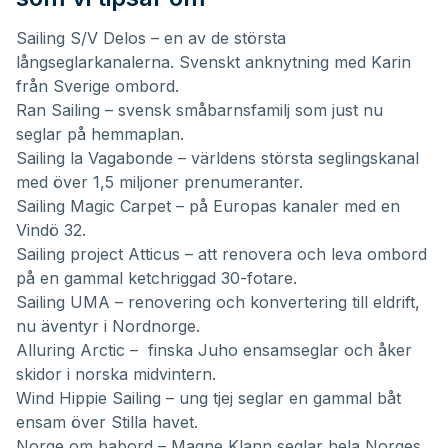
Sailing S/V Delos
– en av de största
långseglarkanalerna. Svenskt anknytning med Karin
från Sverige ombord.
Ran Sailing
– svensk småbarnsfamilj som just nu
seglar på hemmaplan.
Sailing la Vagabonde
– världens största seglingskanal
med över 1,5 miljoner prenumeranter.
Sailing Magic Carpet
– på Europas kanaler med en
Vindö 32.
Sailing project Atticus
– att renovera och
leva ombord
på en gammal ketchriggad 30-fotare
.
Sailing UMA
– renovering och konvertering till eldrift,
nu äventyr i Nordnorge.
Alluring Arctic
– finska
Juho ensamseglar och åker
skidor i norska midvintern
.
Wind Hippie Sailing
– ung tjej seglar en gammal båt
ensam över Stilla havet.
Norge om babord
–
Magne Klann
seglar hela Norges