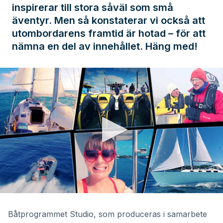
inspirerar till stora såväl som små
äventyr. Men så konstaterar vi också att
utombordarens framtid är hotad – för att
nämna en del av innehållet. Häng med!
0
seconds
of
Båtprogrammet Studio, som produceras i samarbete
21