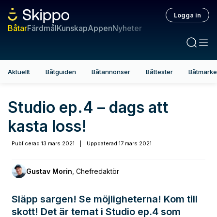
Logga in
Båtar
Färdmål
Kunskap
Appen
Nyheter
Aktuellt
Båtguiden
Båtannonser
Båttester
Båtmärk
Studio ep.4 – dags att
kasta loss!
Publicerad
13 mars 2021
|
Uppdaterad
17 mars 2021
Gustav Morin
,
Chefredaktör
Släpp sargen! Se möjligheterna! Kom till
skott! Det är temat i Studio ep.4 som