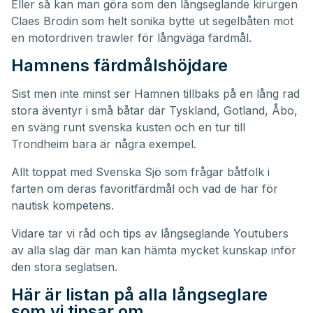
Eller så kan man göra som den långseglande kirurgen
Claes Brodin som helt sonika bytte ut segelbåten mot
en motordriven trawler för långväga färdmål.
Hamnens färdmålshöjdare
Sist men inte minst ser Hamnen tillbaks på en lång rad
stora äventyr i små båtar där
Tyskland
,
Gotland
,
Åbo
,
en sväng runt svenska kusten och en tur till
Trondheim
bara är några exempel.
Allt toppat med Svenska Sjö som frågar båtfolk i
farten om deras favoritfärdmål och vad de har för
nautisk kompetens.
Vidare tar vi råd och tips av långseglande Youtubers
av alla slag där man kan hämta mycket kunskap inför
den stora seglatsen.
Här är listan på alla långseglare
som vi tipsar om