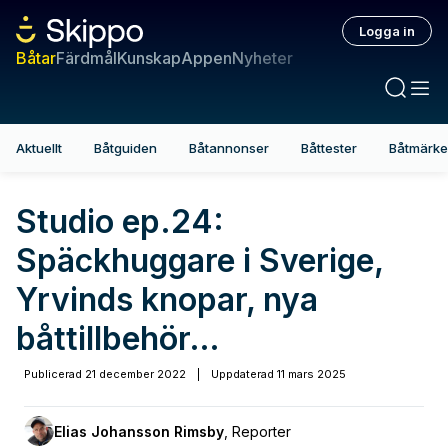
Logga in
Båtar
Färdmål
Kunskap
Appen
Nyheter
Aktuellt
Båtguiden
Båtannonser
Båttester
Båtmärk
Studio ep.24:
Späckhuggare i Sverige,
Yrvinds knopar, nya
båttillbehör…
Publicerad
21 december 2022
|
Uppdaterad
11 mars 2025
Elias Johansson Rimsby
,
Reporter