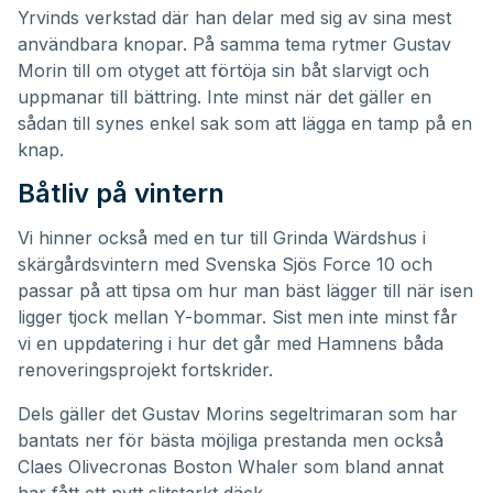
Yrvinds verkstad där han delar med sig av sina mest
användbara knopar
. På samma tema rytmer Gustav
Morin till om otyget att förtöja sin båt slarvigt och
uppmanar till bättring. Inte minst när det gäller en
sådan till synes enkel sak som att lägga en tamp på en
knap.
Båtliv på vintern
Vi hinner också med en tur till Grinda Wärdshus i
skärgårdsvintern med
Svenska Sjö
s Force 10 och
passar på att tipsa om hur man bäst lägger till när isen
ligger tjock mellan Y-bommar. Sist men inte minst får
vi en uppdatering i hur det går med Hamnens båda
renoveringsprojekt fortskrider.
Dels gäller det
Gustav Morins segeltrimaran som har
bantats ner för bästa möjliga prestanda
men också
Claes Olivecronas Boston Whaler som bland annat