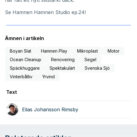
har fått ett nytt slitstarkt däck
.
Se Hamnen Hamnen Studio ep.24!
Ämnen i artikeln
Boyan Slat
Hamnen Play
Mikroplast
Motor
Ocean Cleanup
Renovering
Segel
Späckhuggare
Spektakulärt
Svenska Sjö
Vinterbåtliv
Yrvind
Text
Elias Johansson Rimsby