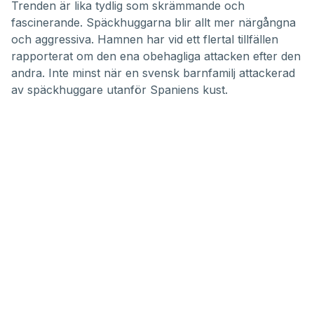
of
Trenden är lika tydlig som skrämmande och
34
fascinerande. Späckhuggarna blir allt mer närgångna
minutes,
33
och aggressiva. Hamnen har vid ett flertal tillfällen
seconds
rapporterat om den ena obehagliga attacken efter den
andra. Inte minst när
en svensk barnfamilj attackerad
av späckhuggare utanför Spaniens kust
.