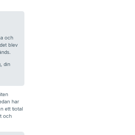
ga och
 det blev
änds.
, din
iten
edan har
 ett tiotal
lt och