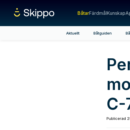
Båtar
Färdmål
Kunskap
A
Aktuellt
Båtguiden
Bå
Pe
mo
C-
Publicerad
2