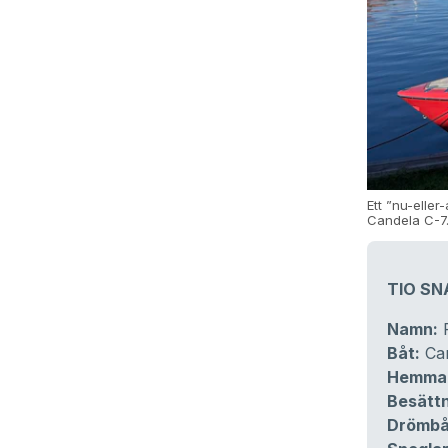
Ett ”nu-eller
Candela C-7
TIO SN
Namn:
P
Båt:
Can
Hemma
Besättn
Drömbå