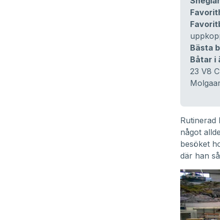
Sneglar
Favori
Favorit
uppkopp
Bästa b
Båtar i
23 V8 C
Molgaar
Rutinerad 
något alld
besöket ho
där han så