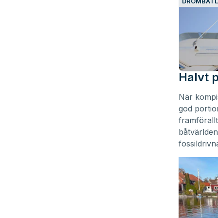
DRÖMBÅTL
Halvt 
När kompis
god portio
framförallt
båtvärlden
fossildriv