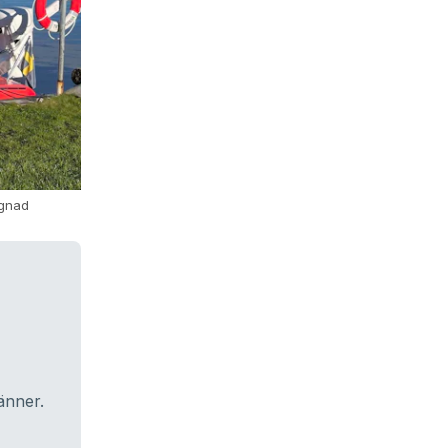
agnad
änner.