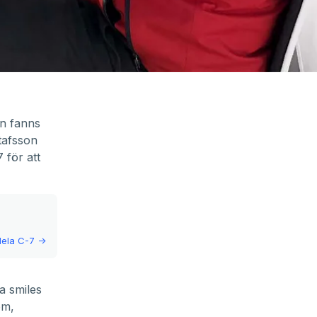
en fanns
stafsson
 för att
ela C-7
->
a smiles
om,