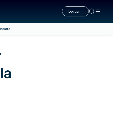
Logga in
ndlare
r
la