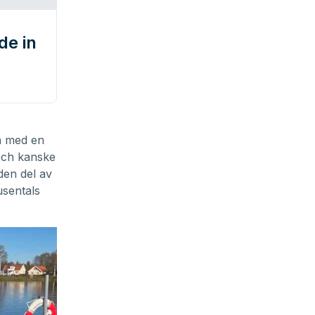
de in
h med en
 och kanske
 den del av
usentals