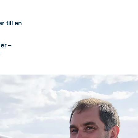
 till en
er –
e