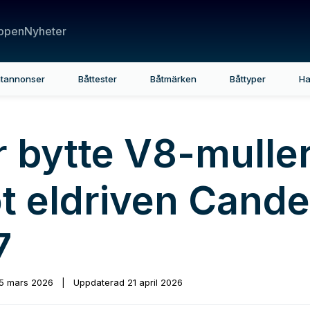
ppen
Nyheter
tannonser
Båttester
Båtmärken
Båttyper
Ha
r bytte V8-mulle
t eldriven Cande
7
5 mars 2026
|
Uppdaterad
21 april 2026