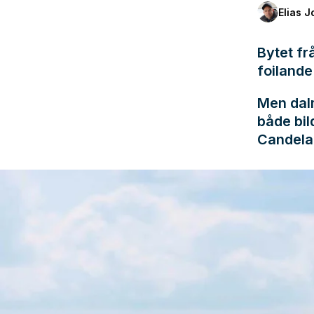
Elias 
Bytet fr
foilande
Men dalm
både bil
Candela