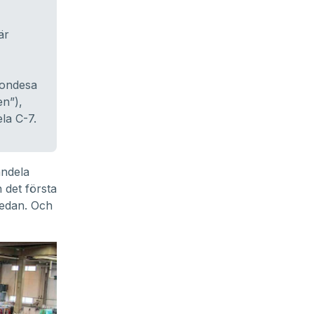
är
Condesa
n”),
la C-7.
andela
 det första
sedan. Och