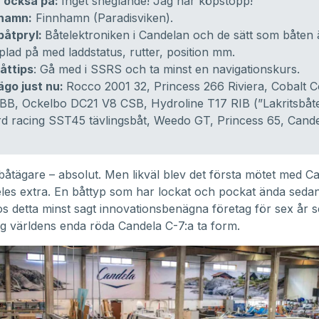
 också på:
Inget sneglande! Jag har köpstopp!
thamn:
Finnhamn (Paradisviken).
båtpryl:
Båtelektroniken i Candelan och de sätt som båten 
lad på med laddstatus, rutter, position mm.
åttips
: Gå med i SSRS och ta minst en navigationskurs.
 ägo just nu:
Rocco 2001 32, Princess 266 Riviera, Cobalt 
BB, Ockelbo DC21 V8 CSB, Hydroline T17 RIB (”Lakritsbåte
d racing SST45 tävlingsbåt, Weedo GT, Princess 65, Cande
båtägare – absolut. Men likväl blev det första mötet med C
eles extra. En båttyp som har lockat och pockat ända sedan
s detta minst sagt innovationsbenägna företag för sex år 
g världens enda röda Candela C-7:a ta form.