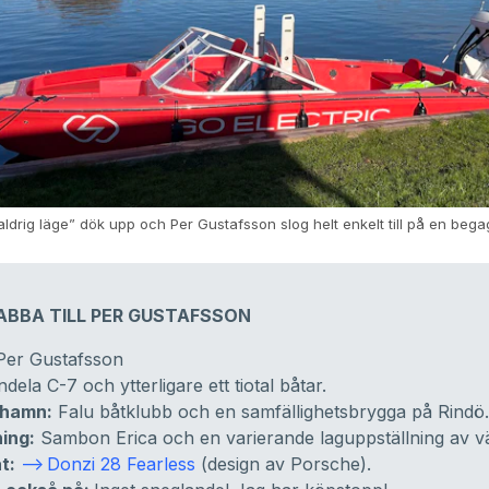
-aldrig läge” dök upp och Per Gustafsson slog helt enkelt till på en beg
.
ABBA TILL PER GUSTAFSSON
er Gustafsson
dela C-7 och ytterligare ett tiotal båtar.
hamn:
Falu båtklubb och en samfällighetsbrygga på Rindö.
ing:
Sambon Erica och en varierande laguppställning av v
t:
Donzi 28 Fearless
(design av Porsche).