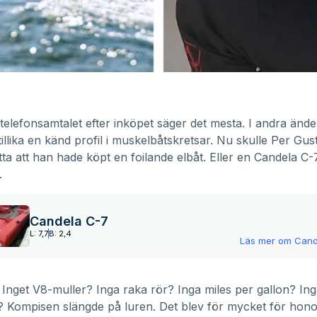
 telefonsamtalet efter inköpet säger det mesta. I andra änd
tillika en känd profil i muskelbåtskretsar. Nu skulle Per Gu
tta att han hade köpt en foilande elbåt. Eller en Candela C-7
.
Candela C-7
L: 7,7
B: 2,4
Läs mer om
Cand
! Inget V8-muller? Inga raka rör? Inga miles per gallon? Ing
? Kompisen slängde på luren. Det blev för mycket för hon