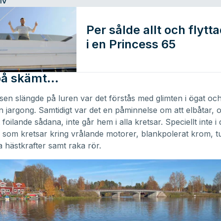
IV
Per sålde allt och flytta
i en Princess 65
på skämt…
en slängde på luren var det förstås med glimten i ögat oc
n jargong. Samtidigt var det en påminnelse om att elbåtar,
 foilande sådana, inte går hem i alla kretsar. Speciellt inte i
 som kretsar kring vrålande motorer, blankpolerat krom, t
na hästkrafter samt raka rör.