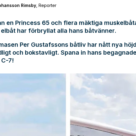
Johansson Rimsby
,
Reporter
ån en Princess 65 och flera mäktiga muskelbåtar
 elbåt har förbryllat alla hans båtvänner.
asen Per Gustafssons båtliv har nått nya höjd
dligt och bokstavligt. Spana in hans begagnad
 C-7!