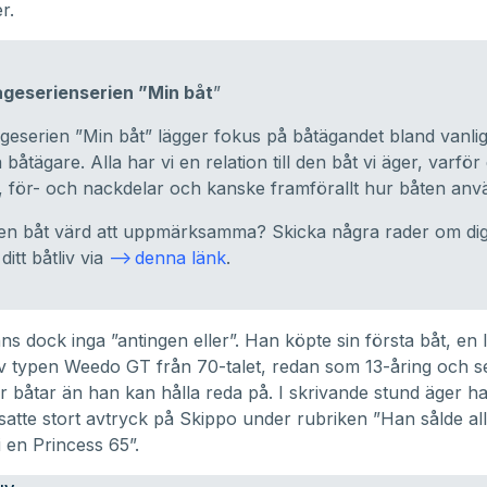
r.
geserienserien ”Min båt
”
geserien ”Min båt” lägger fokus på båtägandet bland vanli
 båtägare. Alla har vi en relation till den båt vi äger, varför
n, för- och nackdelar och kanske framförallt hur båten anv
en båt värd att uppmärksamma? Skicka några rader om dig
ditt båtliv via
denna länk
.
ns dock inga ”antingen eller”. Han köpte sin första båt, en l
v typen Weedo GT från 70-talet, redan som 13-åring och s
er båtar än han kan hålla reda på. I skrivande stund äger han
satte stort avtryck på Skippo under rubriken ”
Han sålde al
 i en Princess 65
”.