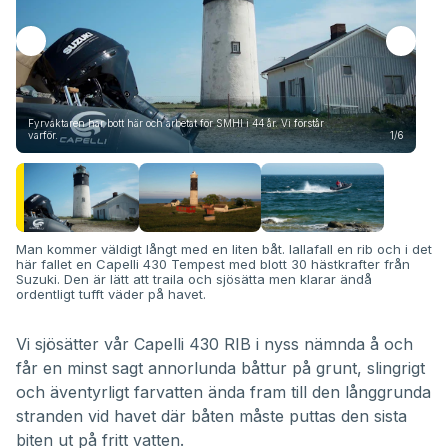
Fyrvaktaren har bott här och arbetat för SMHI i 44 år. Vi förstår
En e
varför.
1/6
Hän
Man kommer väldigt långt med en liten båt. Iallafall en rib och i det
här fallet en Capelli 430 Tempest med blott 30 hästkrafter från
Suzuki. Den är lätt att traila och sjösätta men klarar ändå
ordentligt tufft väder på havet.
Vi sjösätter vår
Capelli 430 RIB
i nyss nämnda å och
får en minst sagt annorlunda båttur på grunt, slingrigt
och äventyrligt farvatten ända fram till den långgrunda
stranden vid havet där båten måste puttas den sista
biten ut på fritt vatten.