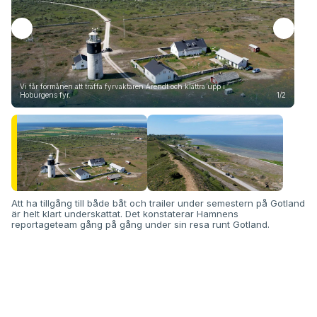
Vi får förmånen att träffa fyrvaktaren Arendt och klättra upp i
Hoburgens fyr.
1/2
Att 
Att ha tillgång till både båt och trailer under semestern på Gotland
är helt klart underskattat. Det konstaterar Hamnens
reportageteam gång på gång under sin resa runt Gotland.