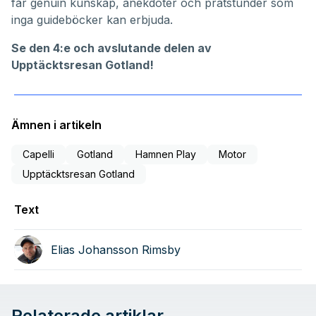
får genuin kunskap, anekdoter och pratstunder som
inga guideböcker kan erbjuda.
Se den 4:e och avslutande delen av
Upptäcktsresan Gotland!
Ämnen i artikeln
Capelli
Gotland
Hamnen Play
Motor
Upptäcktsresan Gotland
Text
Elias Johansson Rimsby
Relaterade artiklar