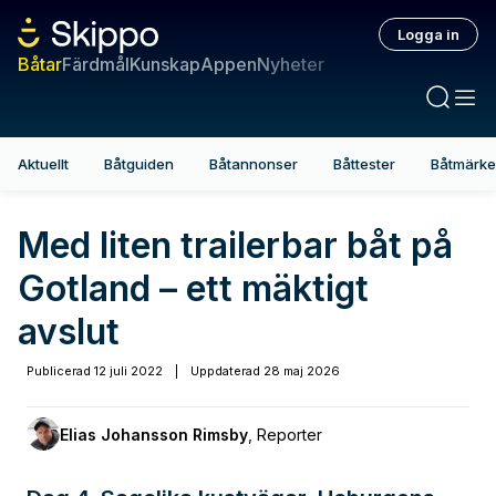
Logga in
Båtar
Färdmål
Kunskap
Appen
Nyheter
Aktuellt
Båtguiden
Båtannonser
Båttester
Båtmärk
Med liten trailerbar båt på
Gotland – ett mäktigt
avslut
Publicerad
12 juli 2022
|
Uppdaterad
28 maj 2026
Elias Johansson Rimsby
,
Reporter