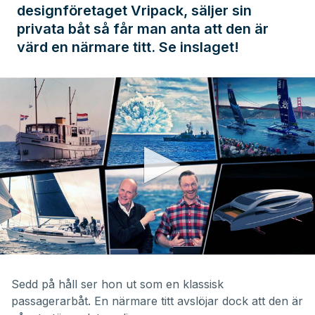
designföretaget Vripack, säljer sin
privata båt så får man anta att den är
värd en närmare titt. Se inslaget!
0
seconds
of
Sedd på håll ser hon ut som en klassisk
32
passagerarbåt. En närmare titt avslöjar dock att den är
minutes,