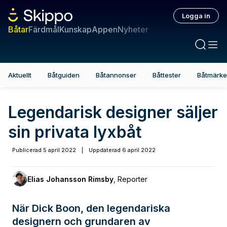
Logga in
Båtar
Färdmål
Kunskap
Appen
Nyheter
Aktuellt
Båtguiden
Båtannonser
Båttester
Båtmärk
Legendarisk designer säljer
sin privata lyxbåt
Publicerad
5 april 2022
|
Uppdaterad
6 april 2022
Elias Johansson Rimsby
,
Reporter
När Dick Boon, den legendariska
designern och grundaren av