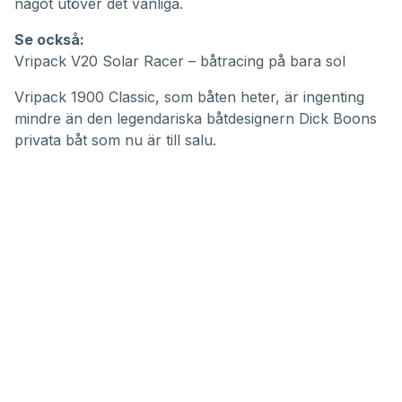
33
något utöver det vanliga.
seconds
Se också:
Vripack V20 Solar Racer – båtracing på bara sol
Vripack
1900 Classic, som båten heter, är ingenting
mindre än den legendariska båtdesignern Dick Boons
privata båt som nu är till salu.