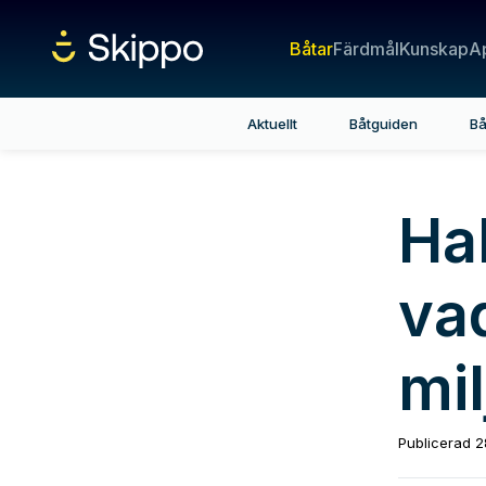
Båtar
Färdmål
Kunskap
A
Aktuellt
Båtguiden
Bå
Ha
vad
mi
Publicerad
2