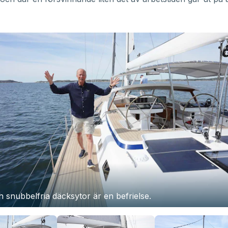
 snubbelfria däcksytor är en befrielse.