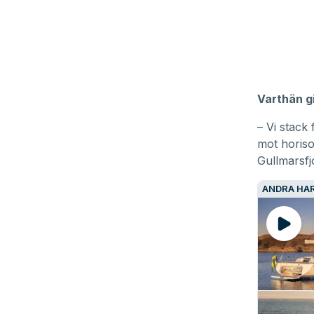
Varthän g
– Vi stack
mot horiso
Gullmarsfj
ANDRA HAR