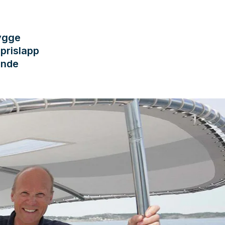
bygge
prislapp
ände