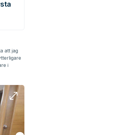
rsta
a att jag
ytterligare
re i