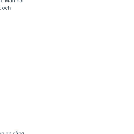
åt. Man har
t och
den en gång