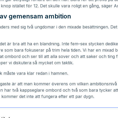
0 knop istället för 12. Det skulle vara roligt en gång, säger 
 av gemensam ambition
nders med sig två ungdomar i den mixade besättningen. Det
 det är bra att ha en blandning. Inte fem–sex stycken dedik
e som bara fokuserar på trim hela tiden. Vi har en mixad b
at ombord och ser till att alla sover och att saker och ting 
pper vi diskutera så mycket om taktik.
 måste vara klar redan i hamnen.
igaste är att man kommer överens om vilken ambitionsniv
 har två kappseglare ombord och två som bara tycker att
å kommer det inte att fungera efter ett par dygn.