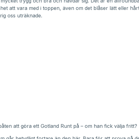
 mycket trygg och bra och hävdar sig. Det är en allroundb
ighet att vara med i toppen, även om det blåser lätt eller hår
rig oss uträknade.
ten att göra ett Gotland Runt på – om han fick välja fritt?
m går betydligt fortare än den här. Bara för att prova på 