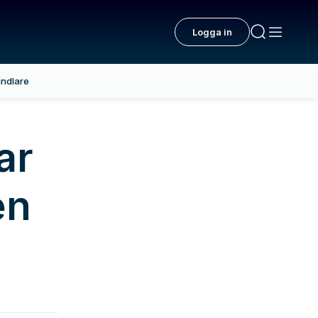
Logga in
ndlare
ar
en