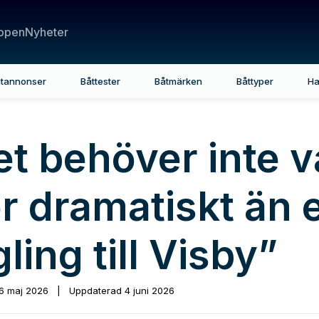
ppen
Nyheter
tannonser
Båttester
Båtmärken
Båttyper
Ha
et behöver inte v
r dramatiskt än 
ling till Visby”
6 maj 2026
|
Uppdaterad
4 juni 2026