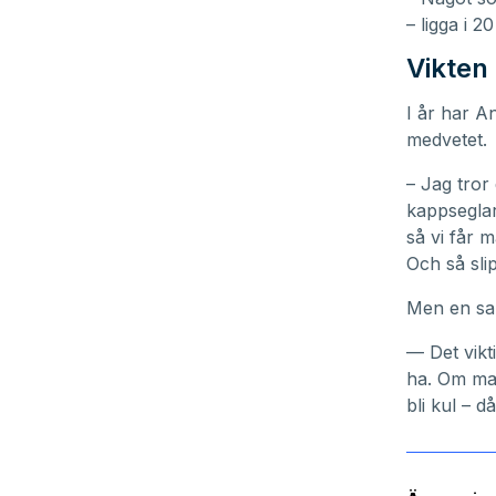
– ligga i 2
Vikten
I år har A
medvetet.
– Jag tror
kappseglar
så vi får m
Och så sli
Men en sak
— Det vikt
ha. Om man
bli kul – d