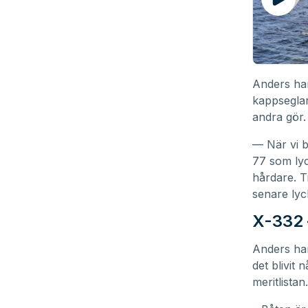
Anders har
kappseglar
andra gör.
— När vi b
77 som lyc
hårdare. T
senare lyc
X-332 
Anders har
det blivit
meritlistan.