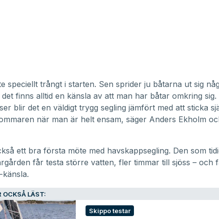
te speciellt trångt i starten. Sen sprider ju båtarna ut sig nå
det finns alltid en känsla av att man har båtar omkring sig.
er blir det en väldigt trygg segling jämfört med att sticka själ
sommaren när man är helt ensam, säger Anders Ekholm oc
ckså ett bra första möte med havskappsegling. Den som tid
ärgården får testa större vatten, fler timmar till sjöss – och f
a-känsla.
 OCKSÅ LÄST:
Skippo testar