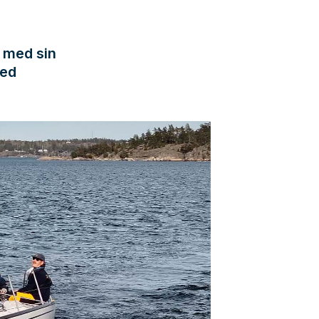
t med sin
med