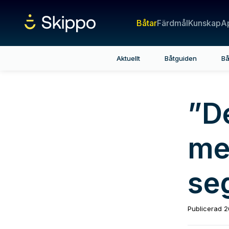
Båtar
Färdmål
Kunskap
A
Aktuellt
Båtguiden
Bå
”D
me
seg
Publicerad
2