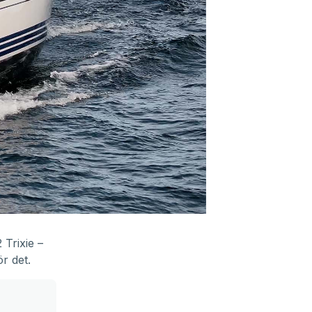
Trixie –
r det.