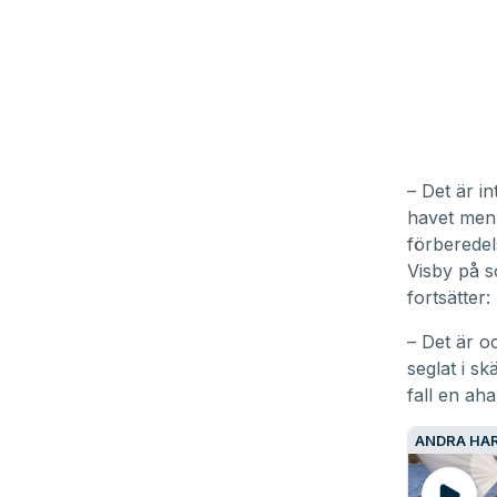
– Det är in
havet men 
förberedels
Visby på 
fortsätter:
– Det är o
seglat i sk
fall en ah
ANDRA HAR