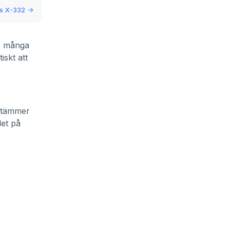
s X-332
->
är många
iskt att
 stämmer
let på