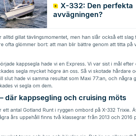
X-332: Den perfekta
avvägningen?
 alltid gillat tävlingsmomentet, men han slår också ett slag 
e ofta glömmer bort: att man blir bättre genom att titta på 
örjade kappsegla hade vi en Express. Vi var sist i mål efter
kades segla mycket högre än oss. Så vi skotade hårdare 
ill slut hade vi samma resultat som Maxi 77:an, och några 
kades vi segla om dem.
– där kappsegling och cruising möts
 ett antal Gotland Runt i ryggen ombord på X-332 Trixie. 
 några års uppehåll finns två klassegrar från 2013 och 2016 