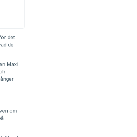
för det
vad de
 en Maxi
och
gånger
Även om
på