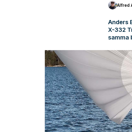
Alfred 
Anders E
X-332 T
samma b