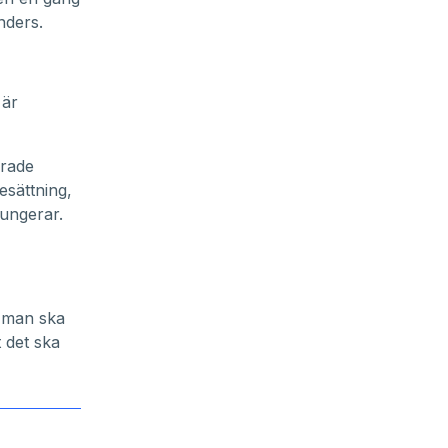
Anders.
 är
erade
esättning,
fungerar.
å man ska
 det ska