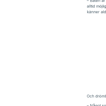
– Båten är
alltid möjl
känner ald
Och drömbå
– Något so