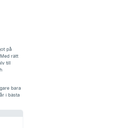
got på
 Med rätt
v till
h
igare bara
år i bästa