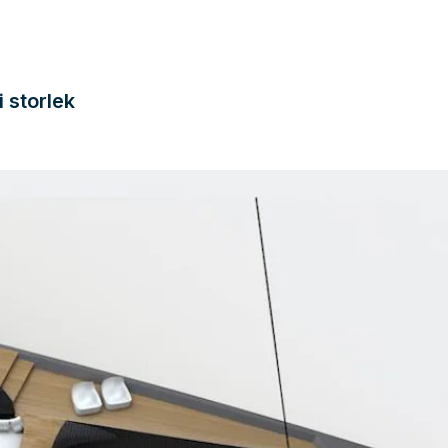
d
 storlek