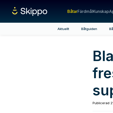
Båtar
Färdmål
Kunskap
A
Aktuellt
Båtguiden
Bå
Bl
fre
su
Publicerad
2