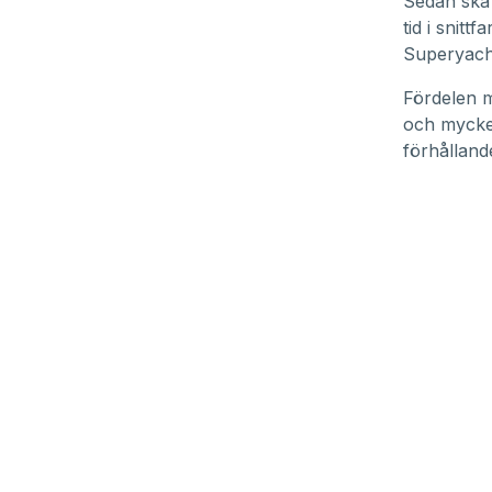
Sedan ska 
tid i snit
Superyach
Fördelen m
och mycke
förhållande