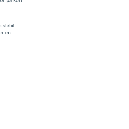
or på kort
 stabil
er en