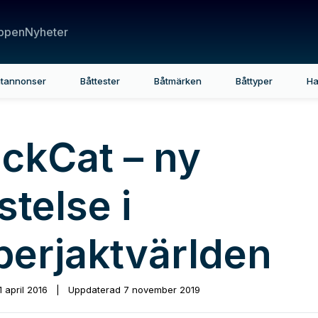
ppen
Nyheter
tannonser
Båttester
Båtmärken
Båttyper
Ha
ackCat – ny
stelse i
perjaktvärlden
1 april 2016
|
Uppdaterad
7 november 2019