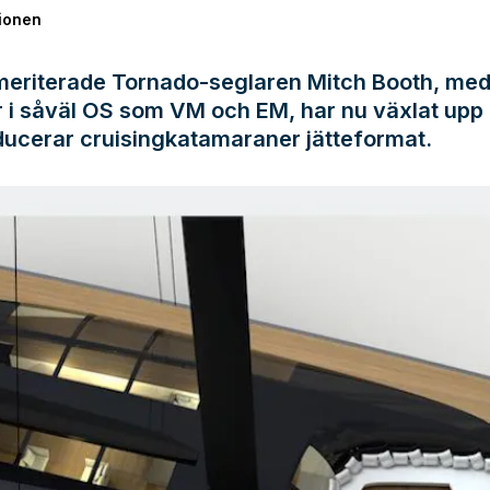
ionen
meriterade Tornado-seglaren Mitch Booth, me
 i såväl OS som VM och EM, har nu växlat upp i
ducerar cruisingkatamaraner jätteformat.