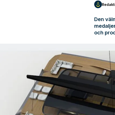
Redakt
Den väl
medaljer
och pro