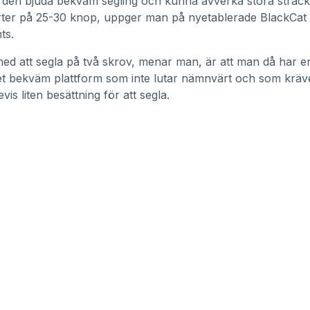
den bjuda bekväm segling och kunna avverka stora sträck
tfarter på 25-30 knop, uppger man på nyetablerade BlackCat
ts.
ed att segla på två skrov, menar man, är att man då har en
t bekväm plattform som inte lutar nämnvärt och som kräv
vis liten besättning för att segla.