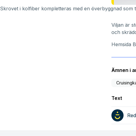
Skrovet i kolfiber kompletteras med en överbyggnad som till
Viljan är 
och skrädd
Hemsida B
Ämnen i ar
Cruisingk
Text
Red