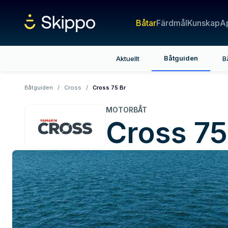
Båtar
Färdmål
Kunskap
A
Båtguiden
Aktuellt
B
Båtguiden
/
Cross
/
Cross 75 Br
MOTORBÅT
Cross
75