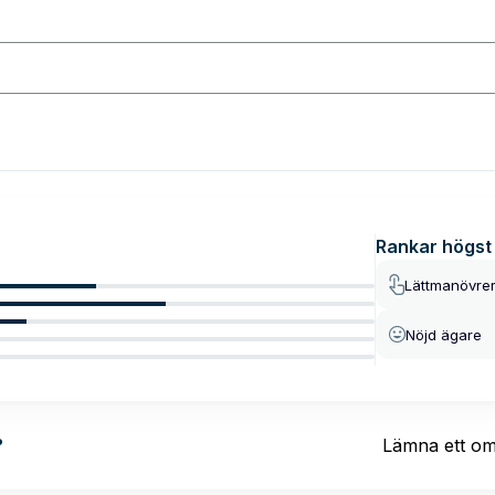
Rankar högst
Lättmanövre
Nöjd ägare
?
Lämna ett o