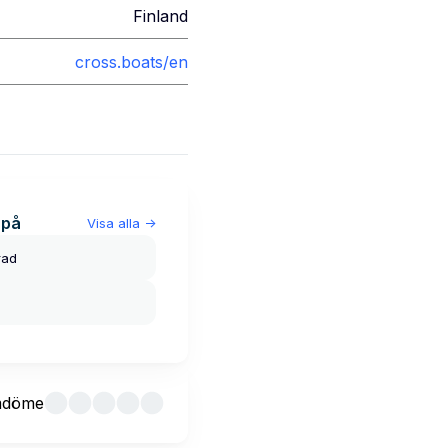
Finland
cross.boats/en
 på
Visa alla
->
rad
mdöme