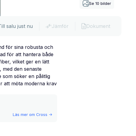
Se
10
bilder
Till salu just nu
Jämför
Dokument
nd för sina robusta och
ad för att hantera både
r, vilket ger en lätt
n, med den senaste
 som söker en pålitlig
för att möta moderna krav
Läs mer om
Cross
->