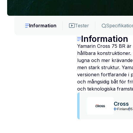
Information
Tester
Specifikatio
Information
Yamarin Cross 75 BR är e
hållbara konstruktioner.
lugna och mer krävande v
men stark struktur. Yam
versionen fortfarande i 
och mångsidig båt för fr
och teknologiska framst
Cross
Finland
15