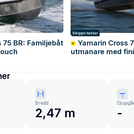
Skippo testar
 75 BR: Familjebåt
Yamarin Cross 7
touch
utmanare med fin
ner
Bredd
Djupgå
2,47 m
-