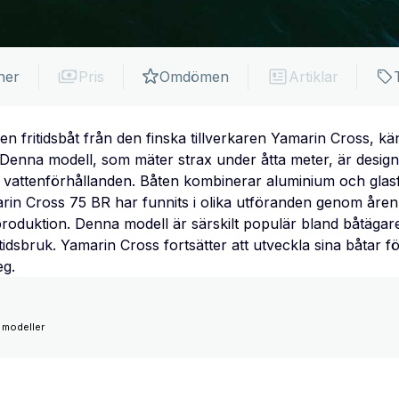
ner
Pris
Omdömen
Artiklar
n fritidsbåt från den finska tillverkaren Yamarin Cross, kä
 Denna modell, som mäter strax under åtta meter, är design
attenförhållanden. Båten kombinerar aluminium och glasfibe
arin Cross 75 BR har funnits i olika utföranden genom åre
produktion. Denna modell är särskilt populär bland båtägare
itidsbruk. Yamarin Cross fortsätter att utveckla sina båtar 
eg.
 modeller