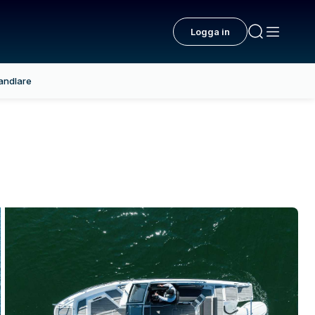
Logga in
andlare