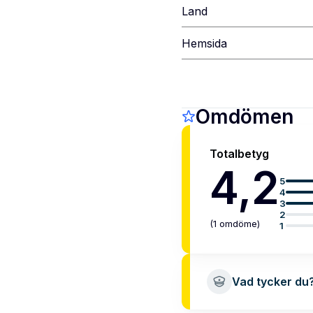
Land
Hemsida
Omdömen
Totalbetyg
4,2
5
4
3
2
(
1
omdöme
)
1
Vad tycker du