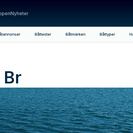
ppen
Nyheter
åtannonser
Båttester
Båtmärken
Båttyper
H
 Br