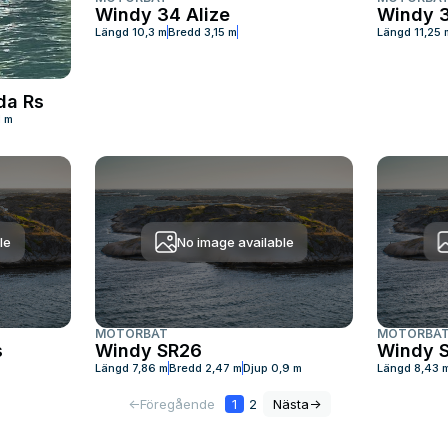
Windy 34 Alize
Windy 
Längd
10,3 m
Bredd
3,15 m
Längd
11,25 
da Rs
1 m
le
No image available
MOTORBÅT
MOTORBÅ
s
Windy SR26
Windy 
Längd
7,86 m
Bredd
2,47 m
Djup
0,9 m
Längd
8,43 
<-
Föregående
1
2
Nästa
->