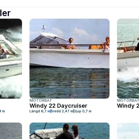
ler
MOTORBÅT
MOTORBÅ
Windy 22 Daycruiser
Windy 2
9 m
Längd
6,7 m
Bredd
2,47 m
Djup
0,7 m