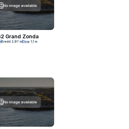
No image available
No image available
T
MOTORBÅT
32 Grand Zonda
Windy Sr38
m
Bredd
2,97 m
Djup
1,1 m
Längd
12,85 m
Bredd
4,14 m
No image available
T