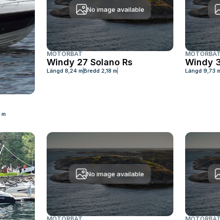
No image available
MOTORBÅT
MOTORBÅ
Windy 27 Solano Rs
Windy 
Längd
8,24 m
Bredd
2,18 m
Längd
9,73 
 m
No image available
MOTORBÅT
MOTORBÅ