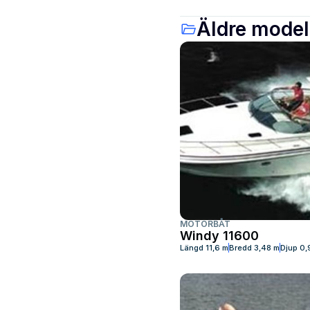
Äldre model
MOTORBÅT
Windy 11600
Längd
11,6 m
Bredd
3,48 m
Djup
0,