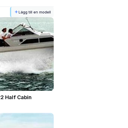
Lägg till en modell
T
MOTORBÅT
2 Half Cabin
Windy 26
Längd
7,88 m
Bredd
2,46 m
Djup
1,1 m