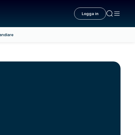
Logga in
andlare