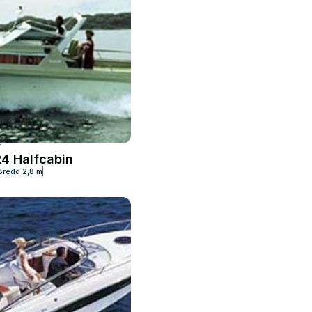
T
MOTORBÅT
4 Halfcabin
Windy 27 Cabin Cruiser
Bredd
2,8 m
Längd
8,26 m
Bredd
3,1 m
Djup
0,9 m
No image available