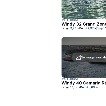
MOTORBÅT
Windy 32 Grand Zon
Längd
9,73 m
Bredd
2,97 m
Djup
1,
No image availab
MOTORBÅT
Windy 40 Camaria R
Längd
12,55 m
Bredd
3,69 m