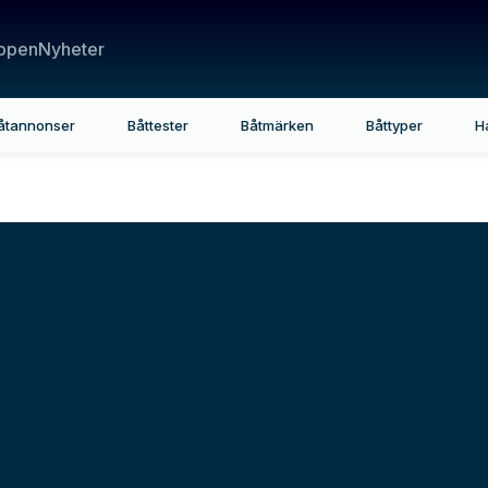
ppen
Nyheter
åtannonser
Båttester
Båtmärken
Båttyper
H