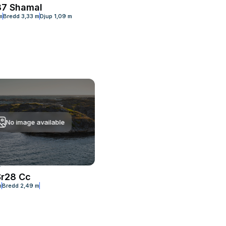
37 Shamal
m
Bredd
3,33 m
Djup
1,09 m
No image available
T
Sr28 Cc
m
Bredd
2,49 m