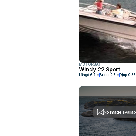
MOTORBÅT
Windy 22 Sport
Längd
6,7 m
Bredd
2,5 m
Djup
0,85
No image availab