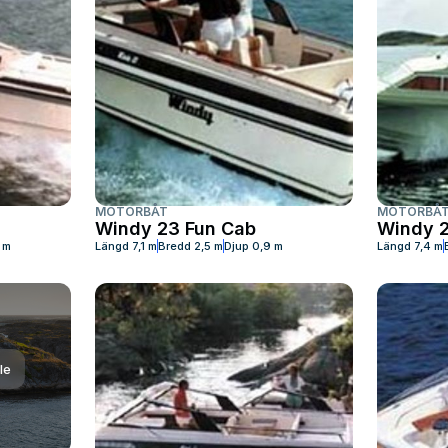
MOTORBÅT
MOTORBÅ
Windy 23 Fun Cab
Windy 2
 m
Längd
7,1 m
Bredd
2,5 m
Djup
0,9 m
Längd
7,4 m
le