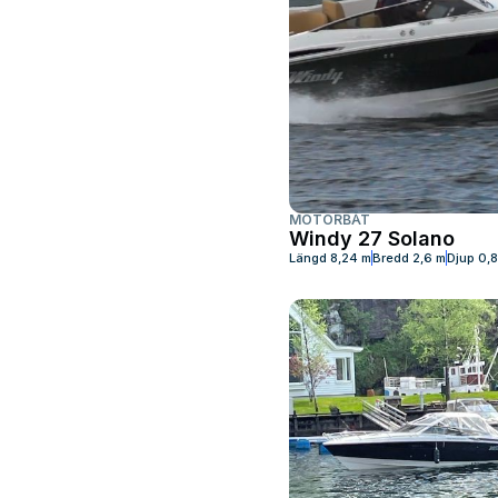
MOTORBÅT
Windy 27 Solano
Längd
8,24 m
Bredd
2,6 m
Djup
0,8