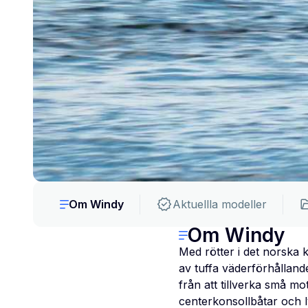
Om Windy
Aktuellla modeller
Om Windy
Med rötter i det norska k
av tuffa väderförhålland
från att tillverka små mot
centerkonsollbåtar och l