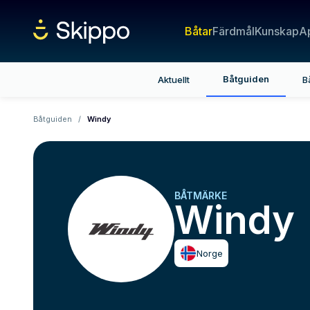
Båtar
Färdmål
Kunskap
A
Båtguiden
Aktuellt
B
Båtguiden
/
Windy
BÅTMÄRKE
Windy
Norge