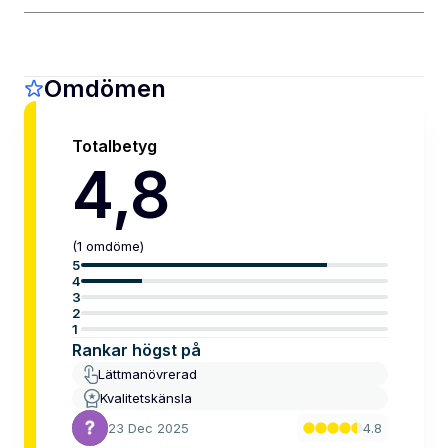
Omdömen
Totalbetyg
4,8
(
1
omdöme
)
5
4
3
2
1
Rankar högst på
Lättmanövrerad
Kvalitetskänsla
23 Dec 2025
4.8