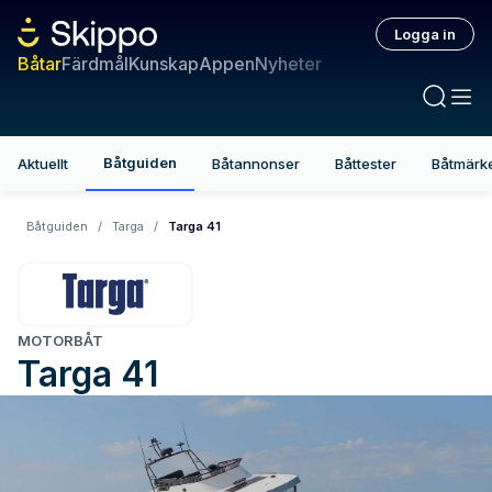
Logga in
Båtar
Färdmål
Kunskap
Appen
Nyheter
Båtguiden
Aktuellt
Båtannonser
Båttester
Båtmärk
Båtguiden
/
Targa
/
Targa 41
MOTORBÅT
Targa
41