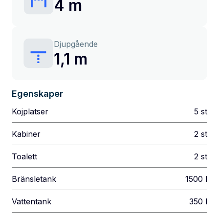
4 m
Djupgående
1,1 m
Egenskaper
Kojplatser
5
st
Kabiner
2
st
Toalett
2
st
Bränsletank
1500
l
Vattentank
350
l