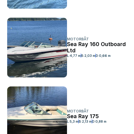
MOTORBÅT
Sea Ray 160 Outboard
Ltd
L:
4,77 m
B:
2,03 m
D:
0,66 m
MOTORBÅT
Sea Ray 175
L:
5,3 m
B:
2,13 m
D:
0,88 m