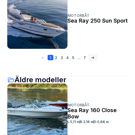
MOTORBÅT
Sea Ray 250 Sun Sport
<-
1
2
3
4
5
...
7
->
Äldre modeller
MOTORBÅT
Sea Ray 160 Close
Bow
L:
5,11 m
B:
2,16 m
D:
0,66 m