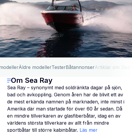
 modeller
Äldre modeller
Tester
Båtannonser
Artiklar om Sea
Om Sea Ray
Sea Ray – synonymt med soldränkta dagar på sjön,
bad och avkoppling. Genom åren har de blivit ett av
de mest erkända namnen på marknaden, inte minst i
Amerika där man startade för över 60 år sedan. Då
en mindre tillverkaren av glasfiberbåtar, idag en av
världens största tillverkare av allt från mindre
sportbåtar till större kabinbåtar.
Läs mer