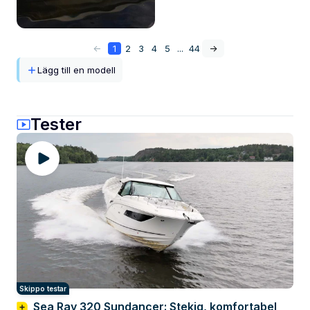
<-
1
2
3
4
5
...
44
->
Lägg till en modell
Tester
Skippo testar
Sea Ray 320 Sundancer: Stekig, komfortabel