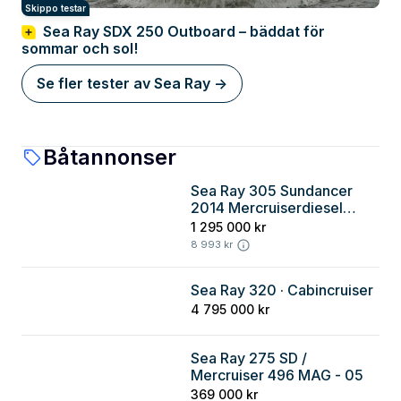
Skippo testar
Sea Ray SDX 250 Outboard – bäddat för
sommar och sol!
Se fler tester av Sea Ray ->
Båtannonser
Sea Ray 305 Sundancer
Stockholm
2014 Mercruiserdiesel
2014
1 295 000 kr
8 993 kr
Sea Ray 320 · Cabincruiser
Stockholm
4 795 000 kr
Sea Ray 275 SD /
Stockholm
Mercruiser 496 MAG - 05
369 000 kr