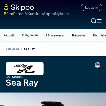
Logga in
Båtar
Färdmål
Kunskap
Appen
Nyheter
Båtguiden
Aktuellt
Båtannonser
Båttester
Båtmärk
Båtguiden
/
Sea Ray
BÅTMÄRKE
Sea Ray