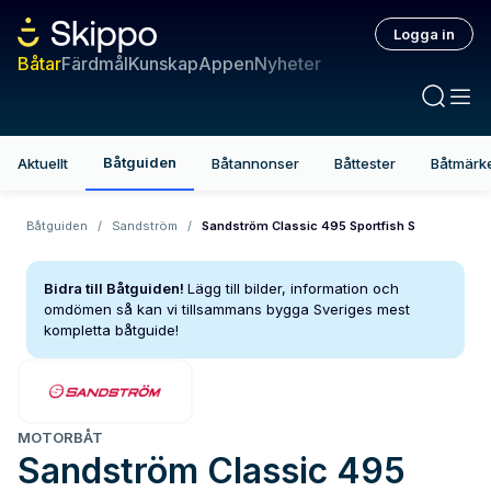
Logga in
Båtar
Färdmål
Kunskap
Appen
Nyheter
Båtguiden
Aktuellt
Båtannonser
Båttester
Båtmärk
Båtguiden
/
Sandström
/
Sandström Classic 495 Sportfish S
Bidra till Båtguiden!
Lägg till bilder, information och
omdömen så kan vi tillsammans bygga Sveriges mest
kompletta båtguide!
MOTORBÅT
Sandström
Classic 495