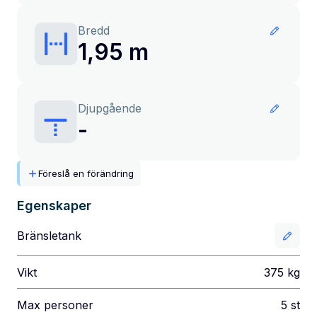
Bredd
1,95 m
Djupgående
-
Föreslå en förändring
Egenskaper
Bränsletank
Vikt
375
kg
Max personer
5
st