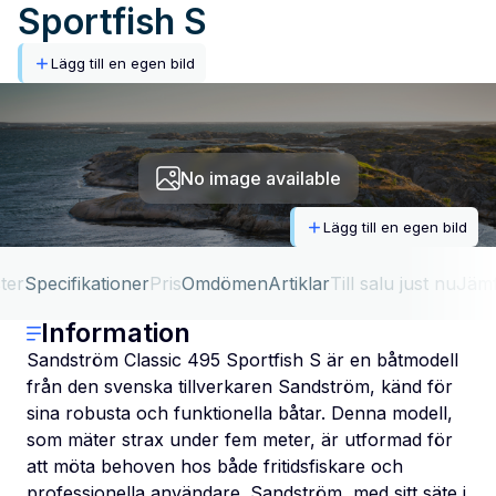
Sportfish S
Lägg till en egen bild
No image available
Lägg till en egen bild
ter
Specifikationer
Pris
Omdömen
Artiklar
Till salu just nu
Jäm
Information
Sandström Classic 495 Sportfish S är en båtmodell
från den svenska tillverkaren Sandström, känd för
sina robusta och funktionella båtar. Denna modell,
som mäter strax under fem meter, är utformad för
att möta behoven hos både fritidsfiskare och
professionella användare. Sandström, med sitt säte i