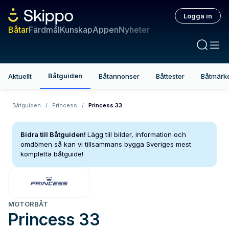
Logga in
Båtar
Färdmål
Kunskap
Appen
Nyheter
Båtguiden
Aktuellt
Båtannonser
Båttester
Båtmärk
Båtguiden
/
Princess
/
Princess 33
Bidra till Båtguiden!
Lägg till bilder, information och
omdömen så kan vi tillsammans bygga Sveriges mest
kompletta båtguide!
MOTORBÅT
Princess
33