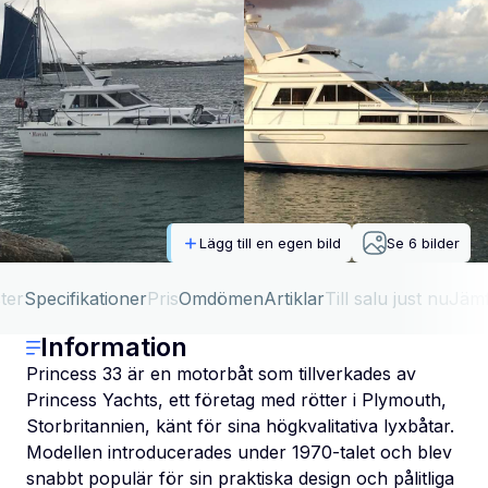
Lägg till en egen bild
Se
6
bilder
ter
Specifikationer
Pris
Omdömen
Artiklar
Till salu just nu
Jäm
Information
Princess 33 är en motorbåt som tillverkades av
Princess Yachts, ett företag med rötter i Plymouth,
Storbritannien, känt för sina högkvalitativa lyxbåtar.
Modellen introducerades under 1970-talet och blev
snabbt populär för sin praktiska design och pålitliga