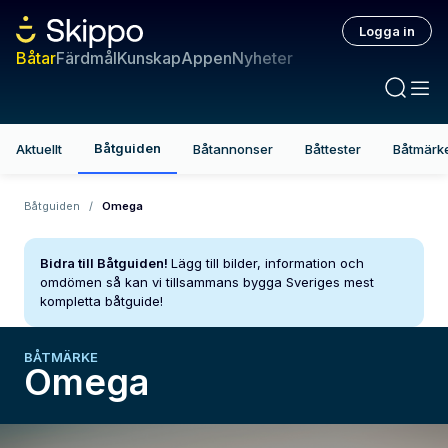
Logga in
Båtar
Färdmål
Kunskap
Appen
Nyheter
Båtguiden
Aktuellt
Båtannonser
Båttester
Båtmärk
Båtguiden
/
Omega
Bidra till Båtguiden!
Lägg till bilder, information och
omdömen så kan vi tillsammans bygga Sveriges mest
kompletta båtguide!
BÅTMÄRKE
Omega