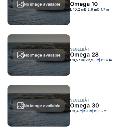
Omega 10
No image available
L:
10,2 m
B:
2,6 m
D:
1,7 m
SEGELBÅT
Omega 28
No image available
L:
8,57 m
B:
2,93 m
D:
1,6 m
SEGELBÅT
Omega 30
No image available
L:
9,4 m
B:
3 m
D:
1,55 m