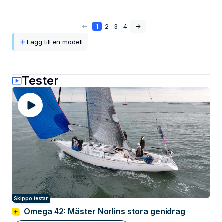
<-
1
2
3
4
->
Lägg till en modell
Tester
Skippo testar
Omega 42: Mäster Norlins stora genidrag