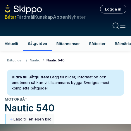
Logga in
Båtar
Färdmål
Kunskap
Appen
Nyheter
Båtguiden
Aktuellt
Båtannonser
Båttester
Båtmärk
Båtguiden
/
Nautic
/
Nautic 540
Bidra till Båtguiden!
Lägg till bilder, information och
omdömen så kan vi tillsammans bygga Sveriges mest
kompletta båtguide!
MOTORBÅT
Nautic
540
Lägg till en egen bild