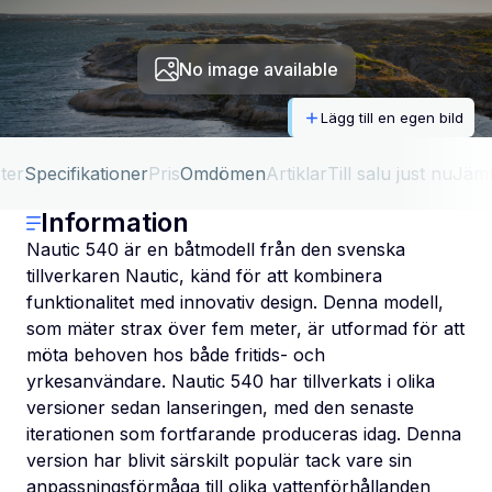
No image available
Lägg till en egen bild
ter
Specifikationer
Pris
Omdömen
Artiklar
Till salu just nu
Jäm
Information
Nautic 540 är en båtmodell från den svenska
tillverkaren Nautic, känd för att kombinera
funktionalitet med innovativ design. Denna modell,
som mäter strax över fem meter, är utformad för att
möta behoven hos både fritids- och
yrkesanvändare. Nautic 540 har tillverkats i olika
versioner sedan lanseringen, med den senaste
iterationen som fortfarande produceras idag. Denna
version har blivit särskilt populär tack vare sin
anpassningsförmåga till olika vattenförhållanden