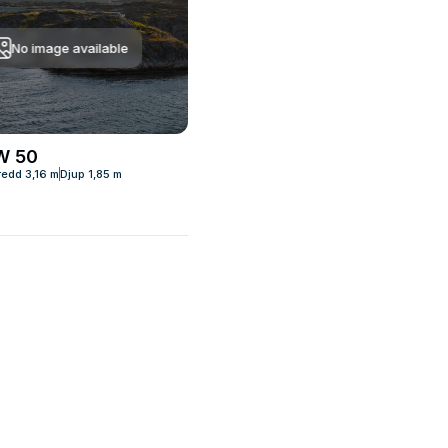
No image available
W 50
redd
3,16 m
Djup
1,85 m