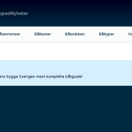
ppen
Nyheter
åtannonser
Båttester
Båtmärken
Båttyper
H
mans bygga Sveriges mest kompletta båtguide!