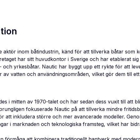
tion
 aktör inom båtindustrin, känd för att tillverka båtar som k
etaget har sitt huvudkontor i Sverige och har etablerat sig 
ds- och yrkesbåtar. Nautic har byggt upp ett rykte för att le
r av vatten och användningsområden, vilket gör dem till ett
s i mitten av 1970-talet och har sedan dess vuxit till att b
ungligen fokuserade Nautic på att tillverka mindre fritids
 för att inkludera större och mer avancerade modeller. Gen
ingar i marknaden och teknologiska framsteg, vilket har bidrag
sin förmåga att kombinera traditionellt hantverk med modern