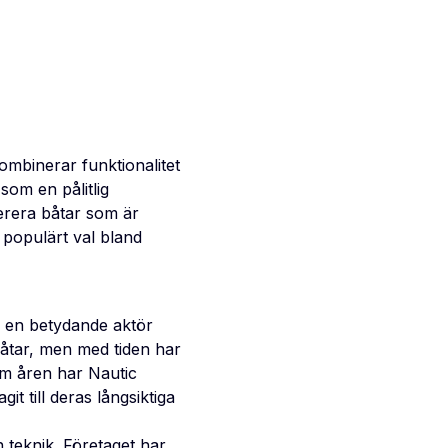
ombinerar funktionalitet
som en pålitlig
verera båtar som är
 populärt val bland
li en betydande aktör
båtar, men med tiden har
om åren har Nautic
it till deras långsiktiga
 teknik. Företaget har