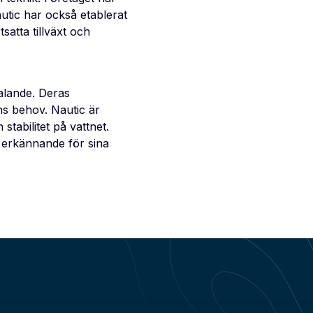
autic har också etablerat
tsatta tillväxt och
talande. Deras
ns behov. Nautic är
tabilitet på vattnet.
 erkännande för sina