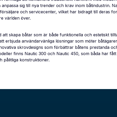
h anpassa sig till nya trender och krav inom båtindustrin. N
försäljare och servicecenter, vilket har bidragit till deras for
re världen över.
id att skapa båtar som är både funktionella och estetiskt till
 att erbjuda användarvänliga lösningar som möter båtägare
nnovativa skrovdesigns som förbättrar båtens prestanda och s
deller finns Nautic 300 och Nautic 450, som båda har fått
 pålitliga konstruktioner.