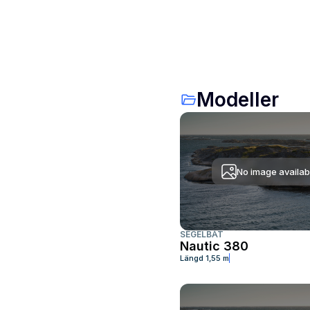
Modeller
No image availab
SEGELBÅT
Nautic 380
Längd
1,55 m