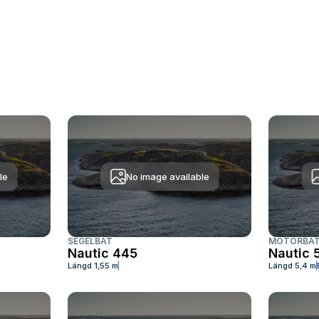
le
No image available
SEGELBÅT
MOTORBÅ
Nautic 445
Nautic 
Längd
1,55 m
Längd
5,4 m