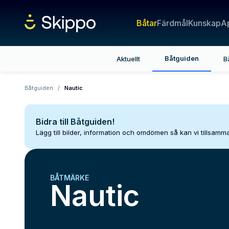
Båtar
Färdmål
Kunskap
A
Båtguiden
Aktuellt
B
Båtguiden
/
Nautic
Bidra till Båtguiden!
Lägg till bilder, information och omdömen så kan vi tillsam
BÅTMÄRKE
Nautic