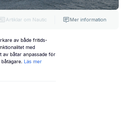
Artiklar om Nautic
Mer information
rkare av både fritids-
nktionalitet med
nt av båtar anpassade för
d båtägare.
Läs mer