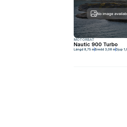
No image availab
MOTORBÅT
Nautic 900 Turbo
Längd
8,75 m
Bredd
3,08 m
Djup
1,