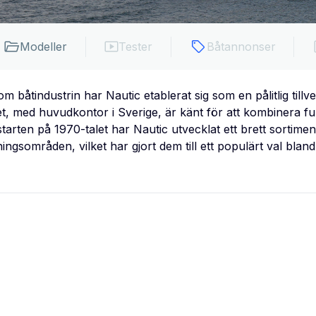
Modeller
Tester
Båtannonser
 båtindustrin har Nautic etablerat sig som en pålitlig tillve
t, med huvudkontor i Sverige, är känt för att kombinera fu
starten på 1970-talet har Nautic utvecklat ett brett sortime
ngsområden, vilket har gjort dem till ett populärt val blan