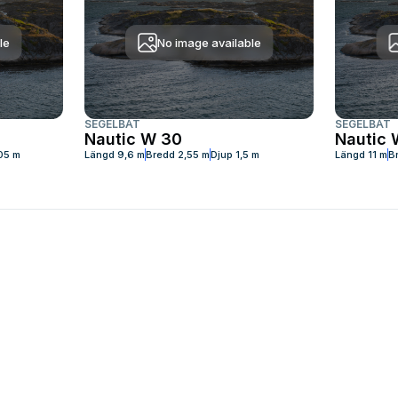
le
No image available
SEGELBÅT
SEGELBÅT
Nautic W 30
Nautic 
05 m
Längd
9,6 m
Bredd
2,55 m
Djup
1,5 m
Längd
11 m
B