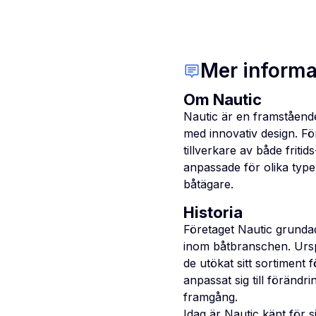
Mer informa
Om Nautic
Nautic är en framstående
med innovativ design. För
tillverkare av både friti
anpassade för olika type
båtägare.
Historia
Företaget Nautic grundade
inom båtbranschen. Urspr
de utökat sitt sortiment
anpassat sig till förändr
framgång.
Idag är Nautic känt för 