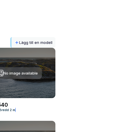
Lägg till en modell
No image available
T
540
Bredd
2 m