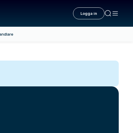
Logga in
andlare