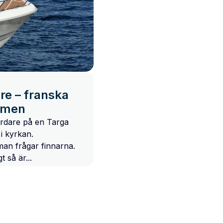
Den senaste
Hyttbåtstrenden
nyheten, som...
är långt ifrån
över och det är
inte så konstigt.
Hur mycket man
än älskar snygga
daycruisers
e – franska
förblir hyttbåten
mmen
det bästa...
ordare på en Targa
i kyrkan.
an frågar finnarna.
t så är...