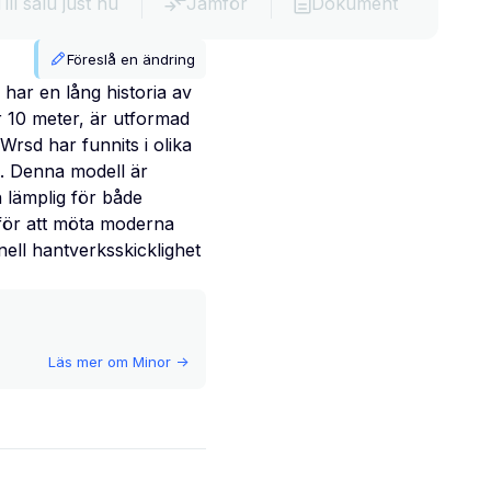
Till salu just nu
Jämför
Dokument
Föreslå en ändring
har en lång historia av
r 10 meter, är utformad
rsd har funnits i olika
. Denna modell är
n lämplig för både
 för att möta moderna
ell hantverksskicklighet
Läs mer om
Minor
->