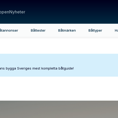
ppen
Nyheter
åtannonser
Båttester
Båtmärken
Båttyper
H
mans bygga Sveriges mest kompletta båtguide!