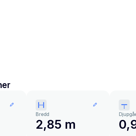
ner
Bredd
Djupgå
2,85 m
0,