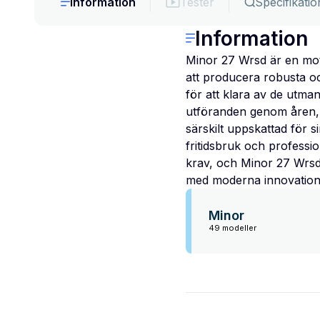
Information
Tester
Specifikatio
Information
Minor 27 Wrsd är en moto
att producera robusta o
för att klara av de utma
utföranden genom åren, 
särskilt uppskattad för s
fritidsbruk och profess
krav, och Minor 27 Wrsd 
med moderna innovation
Minor
49 modeller