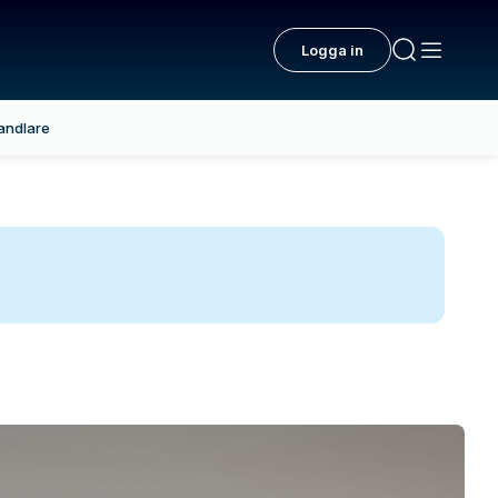
Logga in
andlare