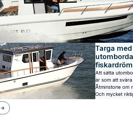
Targa med
utombordar
fiskardrö
Att sätta utomb
är som att svära 
Åtminstone om m
Och mycket riktig
 ->