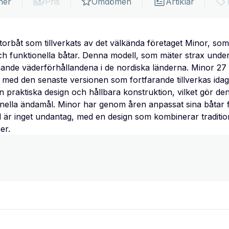
ner
Pris
Omdömen
Artiklar
rbåt som tillverkats av det välkända företaget Minor, som 
ch funktionella båtar. Denna modell, som mäter strax unde
nande väderförhållandena i de nordiska länderna. Minor 27 W
med den senaste versionen som fortfarande tillverkas idag
in praktiska design och hållbara konstruktion, vilket gör de
ionella ändamål. Minor har genom åren anpassat sina båtar
är inget undantag, med en design som kombinerar tradition
er.