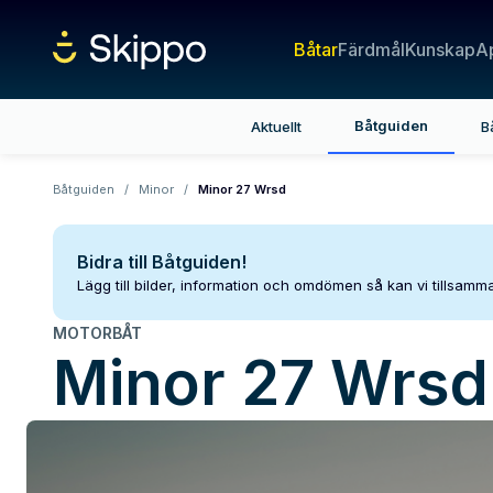
Båtar
Färdmål
Kunskap
A
Båtguiden
Aktuellt
B
Båtguiden
/
Minor
/
Minor 27 Wrsd
Bidra till Båtguiden!
Lägg till bilder, information och omdömen så kan vi tillsam
MOTORBÅT
Minor
27 Wrsd