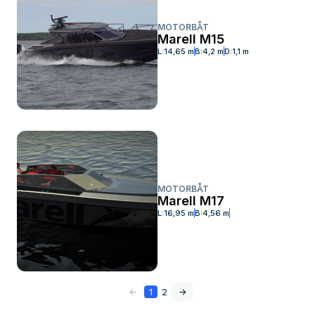
MOTORBÅT
Marell M15
L:
14,65 m
B:
4,2 m
D:
1,1 m
MOTORBÅT
Marell M17
L:
16,95 m
B:
4,56 m
<-
1
2
->