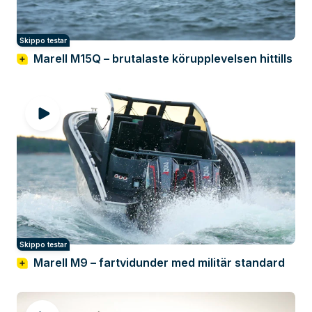
Skippo testar
Marell M15Q – brutalaste körupplevelsen hittills
Skippo testar
Marell M9 – fartvidunder med militär standard