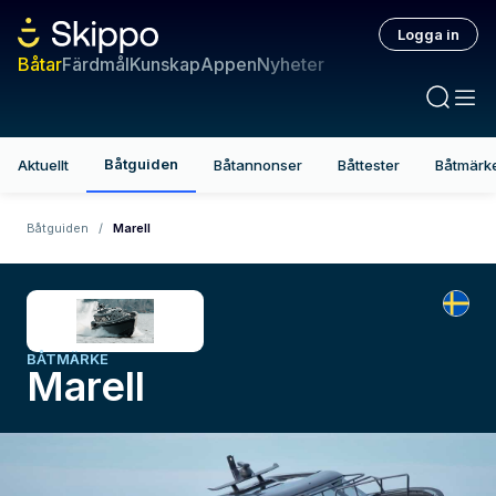
Logga in
Båtar
Färdmål
Kunskap
Appen
Nyheter
Båtguiden
Aktuellt
Båtannonser
Båttester
Båtmärk
Båtguiden
/
Marell
BÅTMÄRKE
Marell