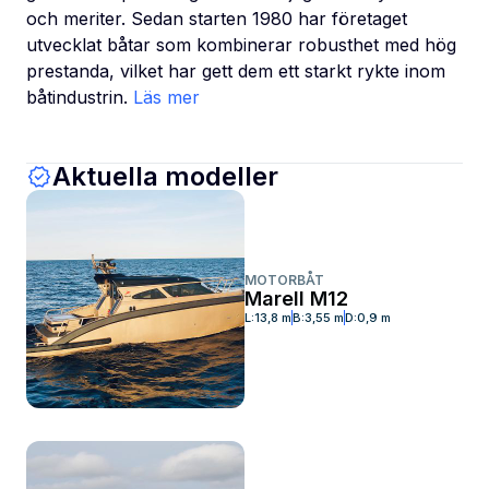
och meriter. Sedan starten 1980 har företaget
utvecklat båtar som kombinerar robusthet med hög
prestanda, vilket har gett dem ett starkt rykte inom
båtindustrin.
Läs mer
Aktuella modeller
MOTORBÅT
Marell M12
L:
13,8 m
B:
3,55 m
D:
0,9 m