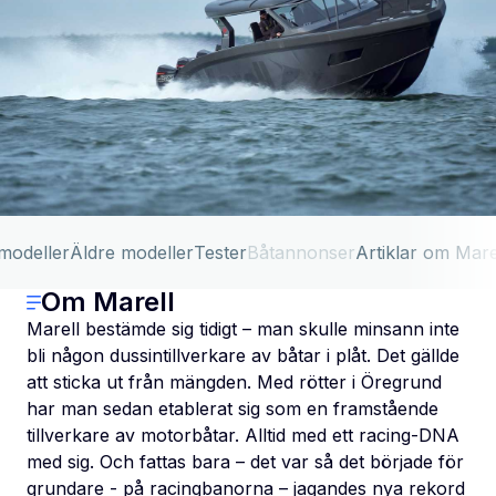
 modeller
Äldre modeller
Tester
Båtannonser
Artiklar om Mare
Om Marell
Marell bestämde sig tidigt – man skulle minsann inte
bli någon dussintillverkare av båtar i plåt. Det gällde
att sticka ut från mängden. Med rötter i Öregrund
har man sedan etablerat sig som en framstående
tillverkare av motorbåtar. Alltid med ett racing-DNA
med sig. Och fattas bara – det var så det började för
grundare - på racingbanorna – jagandes nya rekord