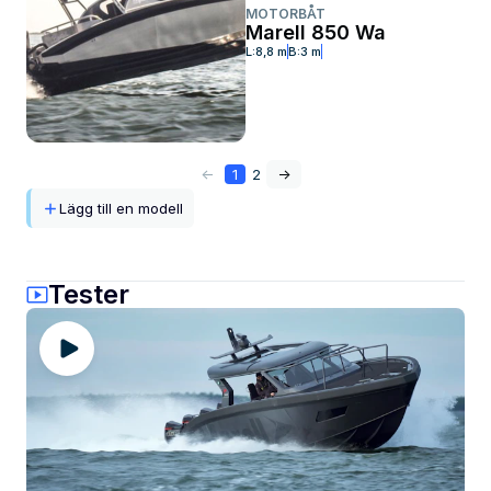
MOTORBÅT
Marell 850 Wa
L:
8,8 m
B:
3 m
<-
1
2
->
Lägg till en modell
Tester