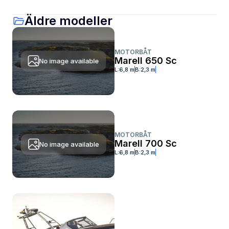
Äldre modeller
MOTORBÅT
Marell 650 Sc
No image available
L:
6,8 m
B:
2,3 m
MOTORBÅT
Marell 700 Sc
No image available
L:
6,8 m
B:
2,3 m