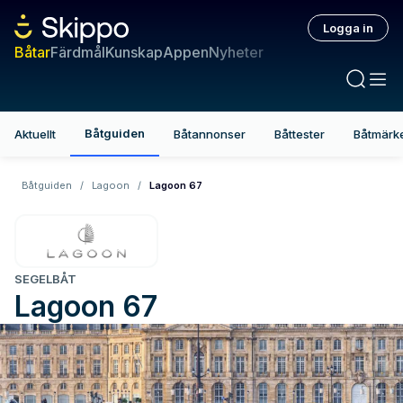
Logga in
Båtar
Färdmål
Kunskap
Appen
Nyheter
Båtguiden
Aktuellt
Båtannonser
Båttester
Båtmärk
Båtguiden
/
Lagoon
/
Lagoon 67
SEGELBÅT
Lagoon
67