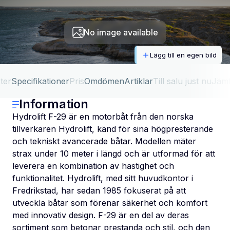
No image available
Lägg till en egen bild
ter
Specifikationer
Pris
Omdömen
Artiklar
Till salu just nu
Jäm
Information
Hydrolift F-29 är en motorbåt från den norska
tillverkaren Hydrolift, känd för sina högpresterande
och tekniskt avancerade båtar. Modellen mäter
strax under 10 meter i längd och är utformad för att
leverera en kombination av hastighet och
funktionalitet. Hydrolift, med sitt huvudkontor i
Fredrikstad, har sedan 1985 fokuserat på att
utveckla båtar som förenar säkerhet och komfort
med innovativ design. F-29 är en del av deras
sortiment som betonar prestanda och stil, och den