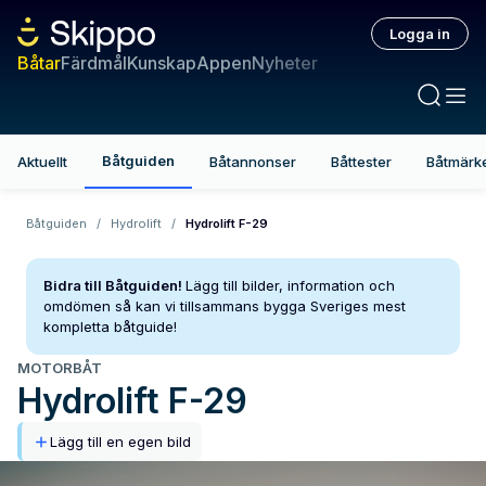
Logga in
Båtar
Färdmål
Kunskap
Appen
Nyheter
Båtguiden
Aktuellt
Båtannonser
Båttester
Båtmärk
Båtguiden
/
Hydrolift
/
Hydrolift F-29
Bidra till Båtguiden!
Lägg till bilder, information och
omdömen så kan vi tillsammans bygga Sveriges mest
kompletta båtguide!
MOTORBÅT
Hydrolift
F-29
Lägg till en egen bild