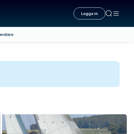
Logga in
andlare