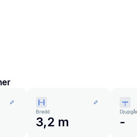
ner
Bredd
Djupgå
3,2 m
-