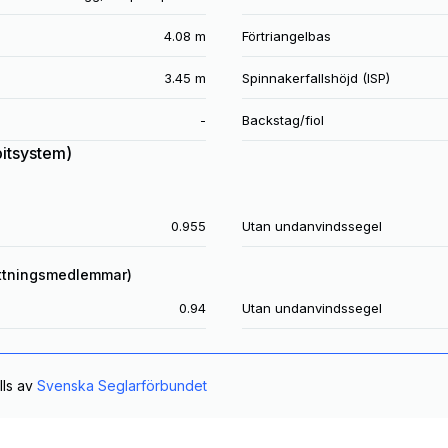
4.08 m
Förtriangelbas
3.45 m
Spinnakerfallshöjd (ISP)
-
Backstag/fiol
pitsystem)
0.955
Utan undanvindssegel
ttningsmedlemmar)
0.94
Utan undanvindssegel
lls av
Svenska Seglarförbundet