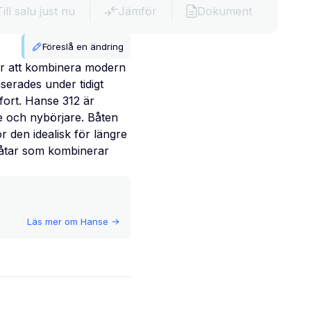
Till salu just nu
Jämför
Dokument
Föreslå en ändring
ör att kombinera modern
serades under tidigt
fort. Hanse 312 är
re och nybörjare. Båten
r den idealisk för längre
båtar som kombinerar
Läs mer om
Hanse
->