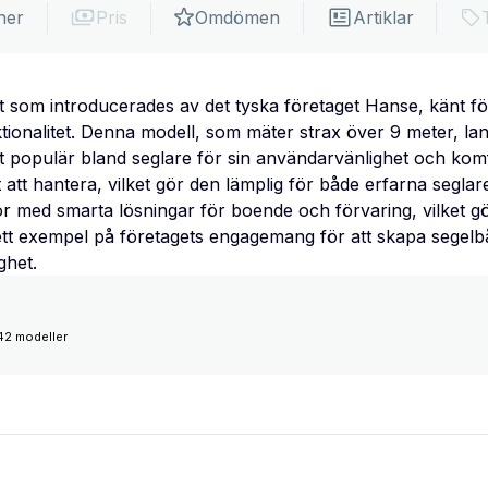
ner
Pris
Omdömen
Artiklar
t som introducerades av det tyska företaget Hanse, känt f
tionalitet. Denna modell, som mäter strax över 9 meter, lan
t populär bland seglare för sin användarvänlighet och kom
t att hantera, vilket gör den lämplig för både erfarna segla
ör med smarta lösningar för boende och förvaring, vilket gö
 ett exempel på företagets engagemang för att skapa segel
ghet.
42 modeller