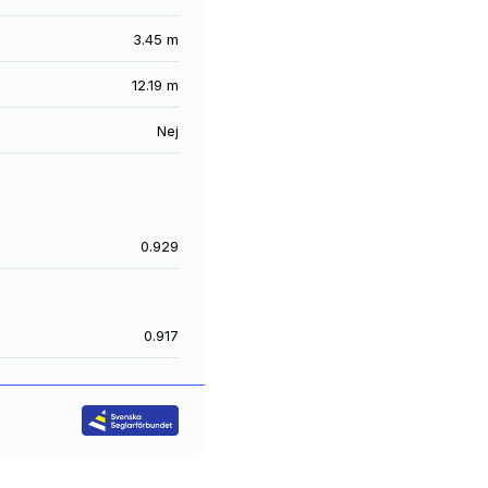
3.45 m
12.19 m
Nej
0.929
0.917