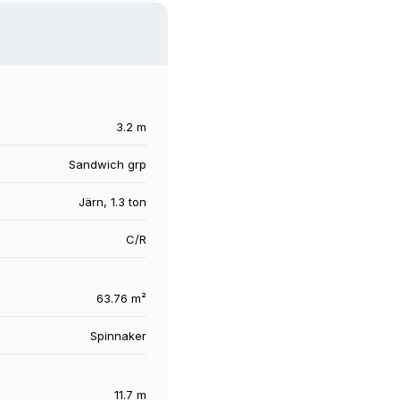
3.2 m
Sandwich grp
Järn
,
1.3 ton
C/R
63.76 m²
Spinnaker
11.7 m