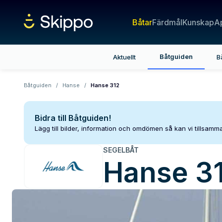
Båtar
Färdmål
Kunskap
A
Båtguiden
Aktuellt
B
Båtguiden
/
Hanse
/
Hanse 312
Bidra till Båtguiden!
Lägg till bilder, information och omdömen så kan vi tillsam
SEGELBÅT
Hanse
3