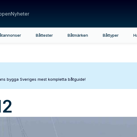
ppen
Nyheter
åtannonser
Båttester
Båtmärken
Båttyper
H
mans bygga Sveriges mest kompletta båtguide!
12