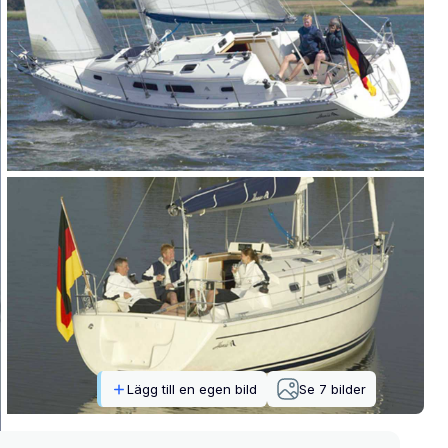
Lägg till en egen bild
Se
7
bilder