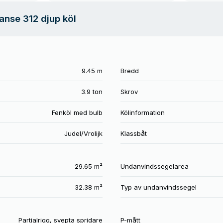
anse 312 djup köl
9.45 m
Bredd
3.9 ton
Skrov
Fenköl med bulb
Kölinformation
Judel/Vrolijk
Klassbåt
29.65 m²
Undanvindssegelarea
32.38 m²
Typ av undanvindssegel
Partialrigg, svepta spridare
P-mått