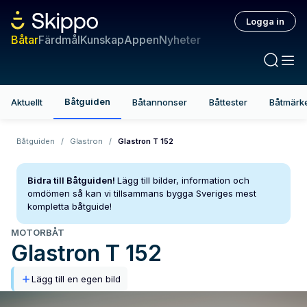
Logga in
Båtar
Färdmål
Kunskap
Appen
Nyheter
Båtguiden
Aktuellt
Båtannonser
Båttester
Båtmärk
Båtguiden
/
Glastron
/
Glastron T 152
Bidra till Båtguiden!
Lägg till bilder, information och
omdömen så kan vi tillsammans bygga Sveriges mest
kompletta båtguide!
MOTORBÅT
Glastron
T 152
Lägg till en egen bild