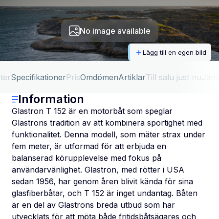
No image available
Lägg till en egen bild
ter
Specifikationer
Pris
Omdömen
Artiklar
Till salu just nu
Jäm
Information
Glastron T 152 är en motorbåt som speglar
Glastrons tradition av att kombinera sportighet med
funktionalitet. Denna modell, som mäter strax under
fem meter, är utformad för att erbjuda en
balanserad körupplevelse med fokus på
användarvänlighet. Glastron, med rötter i USA
sedan 1956, har genom åren blivit kända för sina
glasfiberbåtar, och T 152 är inget undantag. Båten
är en del av Glastrons breda utbud som har
utvecklats för att möta både fritidsbåtsägares och