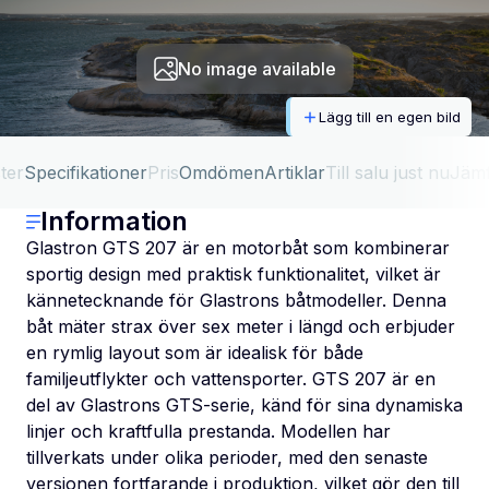
No image available
Lägg till en egen bild
ter
Specifikationer
Pris
Omdömen
Artiklar
Till salu just nu
Jäm
Information
Glastron GTS 207 är en motorbåt som kombinerar
sportig design med praktisk funktionalitet, vilket är
kännetecknande för Glastrons båtmodeller. Denna
båt mäter strax över sex meter i längd och erbjuder
en rymlig layout som är idealisk för både
familjeutflykter och vattensporter. GTS 207 är en
del av Glastrons GTS-serie, känd för sina dynamiska
linjer och kraftfulla prestanda. Modellen har
tillverkats under olika perioder, med den senaste
versionen fortfarande i produktion, vilket gör den till