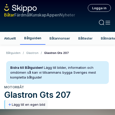
Logga in
Båtar
Färdmål
Kunskap
Appen
Nyheter
Båtguiden
Aktuellt
Båtannonser
Båttester
Båtmärk
Båtguiden
/
Glastron
/
Glastron Gts 207
Bidra till Båtguiden!
Lägg till bilder, information och
omdömen så kan vi tillsammans bygga Sveriges mest
kompletta båtguide!
MOTORBÅT
Glastron
Gts 207
Lägg till en egen bild