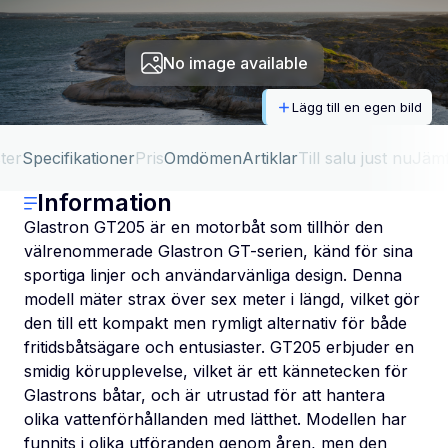
No image available
Lägg till en egen bild
ter
Specifikationer
Pris
Omdömen
Artiklar
Till salu just nu
Jäm
Information
Glastron GT205 är en motorbåt som tillhör den
välrenommerade Glastron GT-serien, känd för sina
sportiga linjer och användarvänliga design. Denna
modell mäter strax över sex meter i längd, vilket gör
den till ett kompakt men rymligt alternativ för både
fritidsbåtsägare och entusiaster. GT205 erbjuder en
smidig körupplevelse, vilket är ett kännetecken för
Glastrons båtar, och är utrustad för att hantera
olika vattenförhållanden med lätthet. Modellen har
funnits i olika utföranden genom åren, men den