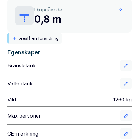
Djupgående
0,8 m
Föreslå en förändring
Egenskaper
Bränsletank
Vattentank
Vikt
1260
kg
Max personer
CE-märkning