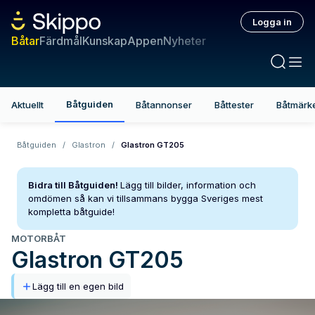
Logga in
Båtar
Färdmål
Kunskap
Appen
Nyheter
Båtguiden
Aktuellt
Båtannonser
Båttester
Båtmärk
Båtguiden
/
Glastron
/
Glastron GT205
Bidra till Båtguiden!
Lägg till bilder, information och
omdömen så kan vi tillsammans bygga Sveriges mest
kompletta båtguide!
MOTORBÅT
Glastron
GT205
Lägg till en egen bild