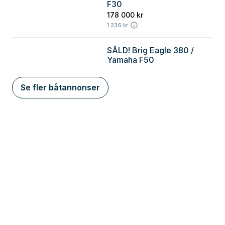
Göteborg
F30
178 000 kr
1 236 kr
SÅLD! Brig Eagle 380 /
Göteborg
Yamaha F50
Se fler båtannonser