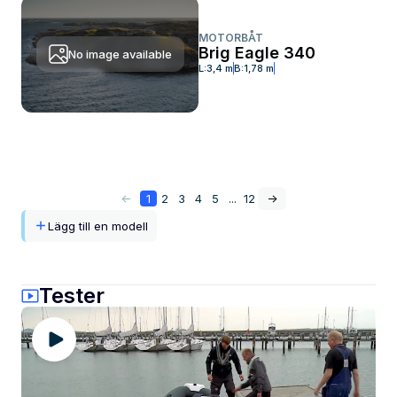
MOTORBÅT
Brig Eagle 340
No image available
L:
3,4 m
B:
1,78 m
<-
1
2
3
4
5
...
12
->
Lägg till en modell
Tester