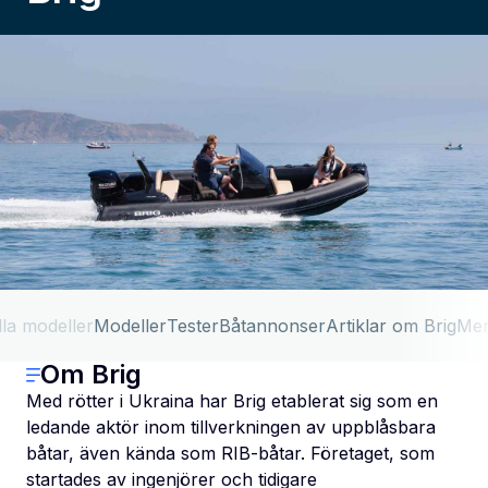
lla modeller
Modeller
Tester
Båtannonser
Artiklar om Brig
Mer
Om Brig
Med rötter i Ukraina har Brig etablerat sig som en
ledande aktör inom tillverkningen av uppblåsbara
båtar, även kända som RIB-båtar. Företaget, som
startades av ingenjörer och tidigare