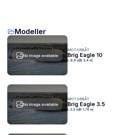
Modeller
MOTORBÅT
Brig Eagle 10
No image available
L:
9,9 m
B:
3,4 m
MOTORBÅT
Brig Eagle 3.5
No image available
L:
3,5 m
B:
1,78 m