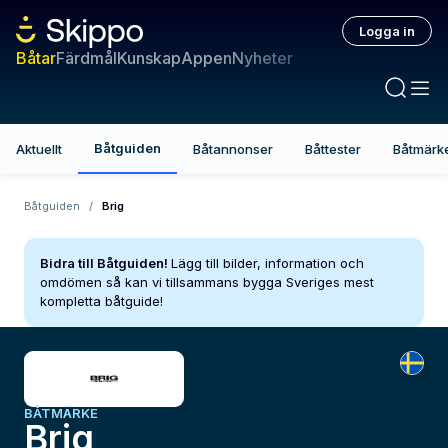
Logga in
Båtar
Färdmål
Kunskap
Appen
Nyheter
Båtguiden
Aktuellt
Båtannonser
Båttester
Båtmärk
Båtguiden
/
Brig
Bidra till Båtguiden!
Lägg till bilder, information och
omdömen så kan vi tillsammans bygga Sveriges mest
kompletta båtguide!
BÅTMÄRKE
Brig