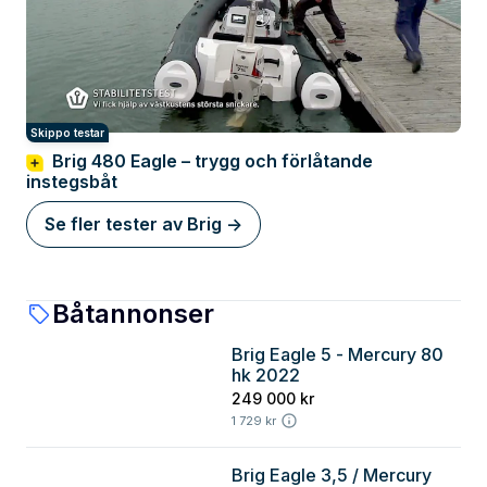
Skippo testar
Brig 480 Eagle – trygg och förlåtande
instegsbåt
Se fler tester av Brig ->
Båtannonser
Brig Eagle 5 - Mercury 80
Göteborg
hk 2022
249 000 kr
1 729 kr
Brig Eagle 3,5 / Mercury