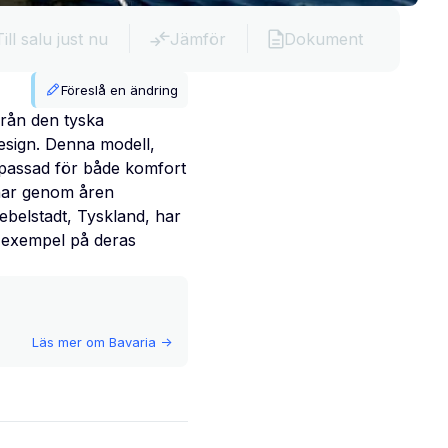
Till salu just nu
Jämför
Dokument
Föreslå en ändring
från den tyska
esign. Denna modell,
npassad för både komfort
 har genom åren
ebelstadt, Tyskland, har
t exempel på deras
Läs mer om
Bavaria
->