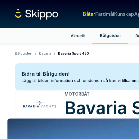
Båtar
Färdmål
Kunskap
A
Båtguiden
Aktuellt
B
Båtguiden
/
Bavaria
/
Bavaria Sport 450
Bidra till Båtguiden!
Lägg till bilder, information och omdömen så kan vi tillsam
MOTORBÅT
Bavaria