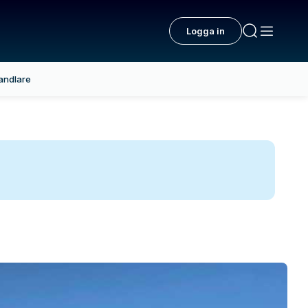
Logga in
andlare