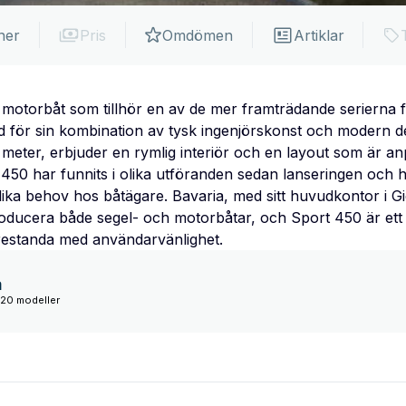
ner
Pris
Omdömen
Artiklar
 motorbåt som tillhör en av de mer framträdande serierna 
nd för sin kombination av tysk ingenjörskonst och modern d
meter, erbjuder en rymlig interiör och en layout som är a
t 450 har funnits i olika utföranden sedan lanseringen och
lika behov hos båtägare. Bavaria, med sitt huvudkontor i Gi
producera både segel- och motorbåtar, och Sport 450 är et
restanda med användarvänlighet.
a
120 modeller