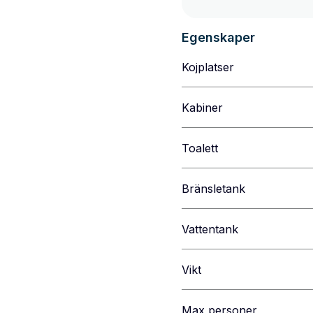
Egenskaper
Kojplatser
Kabiner
Toalett
Bränsletank
Vattentank
Vikt
Max personer