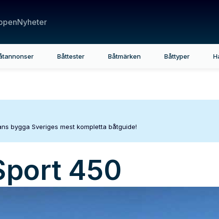
ppen
Nyheter
åtannonser
Båttester
Båtmärken
Båttyper
H
mans bygga Sveriges mest kompletta båtguide!
Sport 450