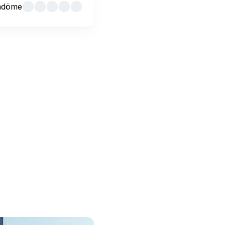
mdöme
Bavaria 46 –
ny prisvärd
frestelse för