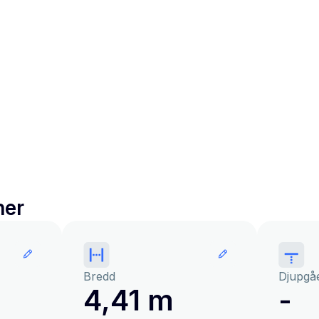
ner
Bredd
Djupgå
4,41 m
-