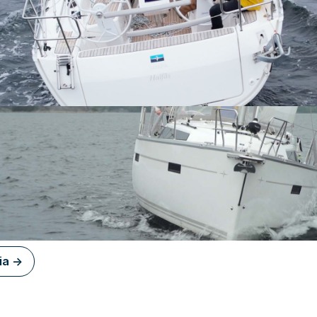
ia ->