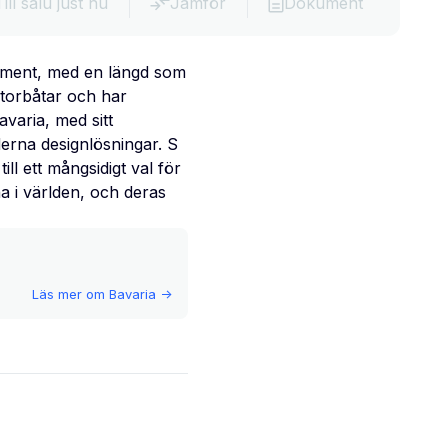
Till salu just nu
Jämför
Dokument
timent, med en längd som
torbåtar och har
avaria, med sitt
erna designlösningar. S
ll ett mångsidigt val för
a i världen, och deras
Läs mer om
Bavaria
->