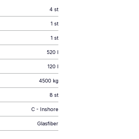
4
st
1
st
1
st
520
l
120
l
4500
kg
8
st
C - Inshore
Glasfiber