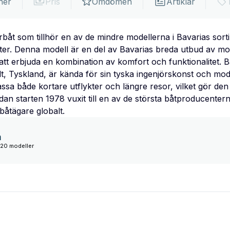
ner
Pris
Omdömen
Artiklar
båt som tillhör en av de mindre modellerna i Bavarias sor
ter. Denna modell är en del av Bavarias breda utbud av mo
att erbjuda en kombination av komfort och funktionalitet. B
t, Tyskland, är kända för sin tyska ingenjörskonst och mod
ssa både kortare utflykter och längre resor, vilket gör den ti
dan starten 1978 vuxit till en av de största båtproducentern
båtägare globalt.
a
120 modeller