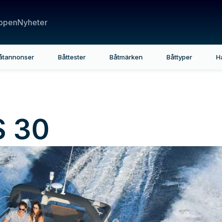
ppen
Nyheter
åtannonser
Båttester
Båtmärken
Båttyper
H
S 30