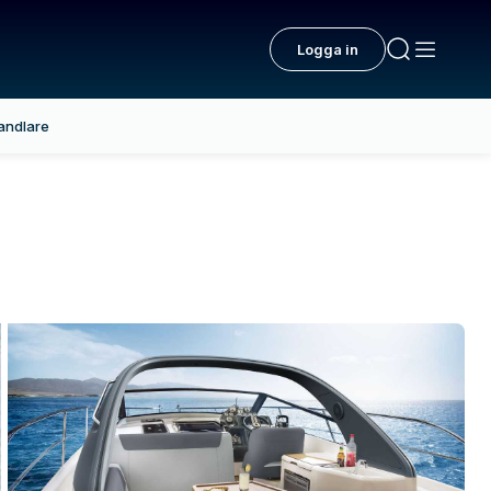
Logga in
andlare