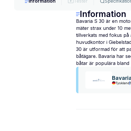
Information
Tester
Specifikatio
Information
Bavaria S 30 är en motor
mäter strax under 10 me
tillverkats med fokus på 
huvudkontor i Giebelstad
30 är utformad för att pa
båtägare. Bavaria har se
båtar är populära bland 
Bavari
Tyskland