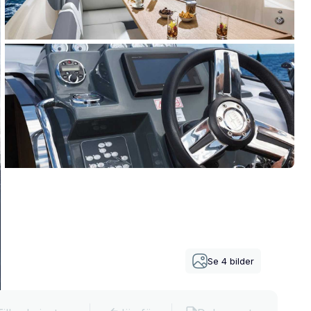
Se
4
bilder