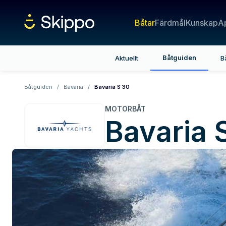
Båtar
Färdmål
Kunskap
A
Båtguiden
Aktuellt
B
Båtguiden
/
Bavaria
/
Bavaria S 30
MOTORBÅT
Bavaria