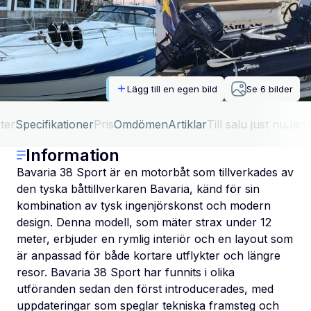
Lägg till en egen bild
Se
6
bilder
ter
Specifikationer
Pris
Omdömen
Artiklar
Till salu just nu
Jäm
Information
Bavaria 38 Sport är en motorbåt som tillverkades av
den tyska båttillverkaren Bavaria, känd för sin
kombination av tysk ingenjörskonst och modern
design. Denna modell, som mäter strax under 12
meter, erbjuder en rymlig interiör och en layout som
är anpassad för både kortare utflykter och längre
resor. Bavaria 38 Sport har funnits i olika
utföranden sedan den först introducerades, med
uppdateringar som speglar tekniska framsteg och