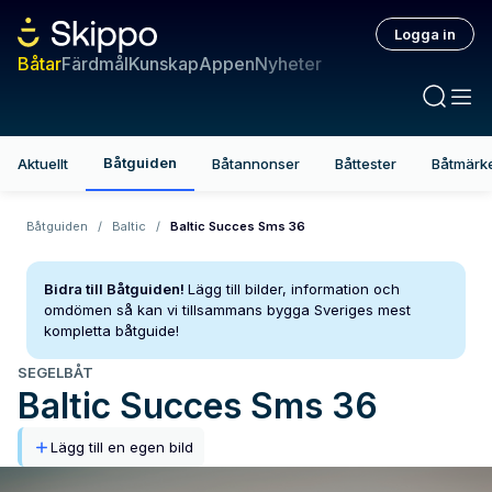
Logga in
Båtar
Färdmål
Kunskap
Appen
Nyheter
Båtguiden
Aktuellt
Båtannonser
Båttester
Båtmärk
Båtguiden
/
Baltic
/
Baltic Succes Sms 36
Bidra till Båtguiden!
Lägg till bilder, information och
omdömen så kan vi tillsammans bygga Sveriges mest
kompletta båtguide!
SEGELBÅT
Baltic
Succes Sms 36
Lägg till en egen bild