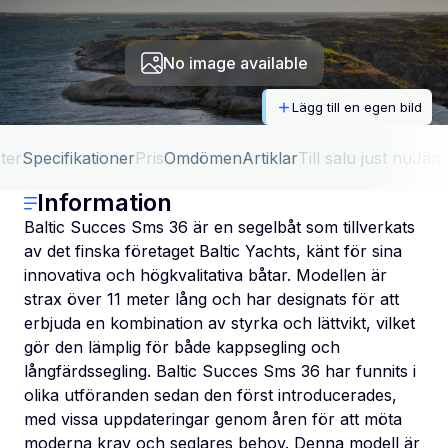
No image available
Lägg till en egen bild
ter
Specifikationer
Pris
Omdömen
Artiklar
Till salu just nu
Jäm
Information
Baltic Succes Sms 36 är en segelbåt som tillverkats
av det finska företaget Baltic Yachts, känt för sina
innovativa och högkvalitativa båtar. Modellen är
strax över 11 meter lång och har designats för att
erbjuda en kombination av styrka och lättvikt, vilket
gör den lämplig för både kappsegling och
långfärdssegling. Baltic Succes Sms 36 har funnits i
olika utföranden sedan den först introducerades,
med vissa uppdateringar genom åren för att möta
moderna krav och seglares behov. Denna modell är