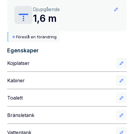
Djupgående
1,6 m
Föreslå en förändring
Egenskaper
Kojplatser
Kabiner
Toalett
Bränsletank
Vattentank