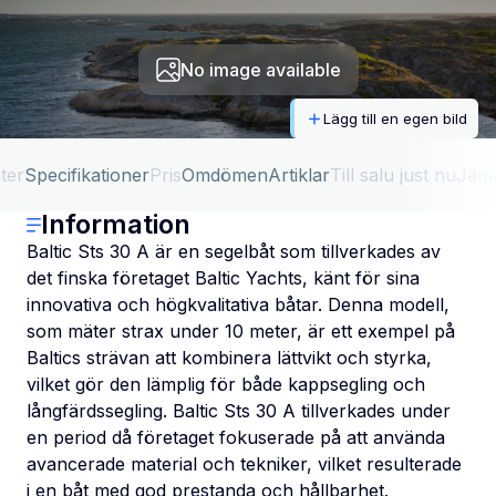
No image available
Lägg till en egen bild
ter
Specifikationer
Pris
Omdömen
Artiklar
Till salu just nu
Jäm
Information
Baltic Sts 30 A är en segelbåt som tillverkades av
det finska företaget Baltic Yachts, känt för sina
innovativa och högkvalitativa båtar. Denna modell,
som mäter strax under 10 meter, är ett exempel på
Baltics strävan att kombinera lättvikt och styrka,
vilket gör den lämplig för både kappsegling och
långfärdssegling. Baltic Sts 30 A tillverkades under
en period då företaget fokuserade på att använda
avancerade material och tekniker, vilket resulterade
i en båt med god prestanda och hållbarhet.