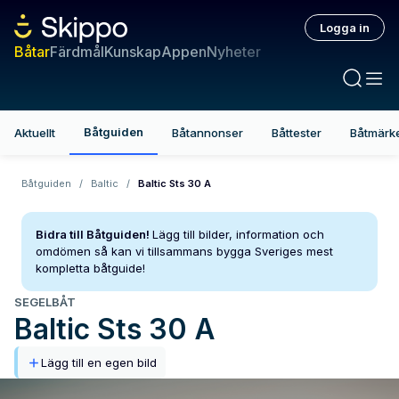
Logga in
Båtar
Färdmål
Kunskap
Appen
Nyheter
Båtguiden
Aktuellt
Båtannonser
Båttester
Båtmärk
Båtguiden
/
Baltic
/
Baltic Sts 30 A
Bidra till Båtguiden!
Lägg till bilder, information och
omdömen så kan vi tillsammans bygga Sveriges mest
kompletta båtguide!
SEGELBÅT
Baltic
Sts 30 A
Lägg till en egen bild