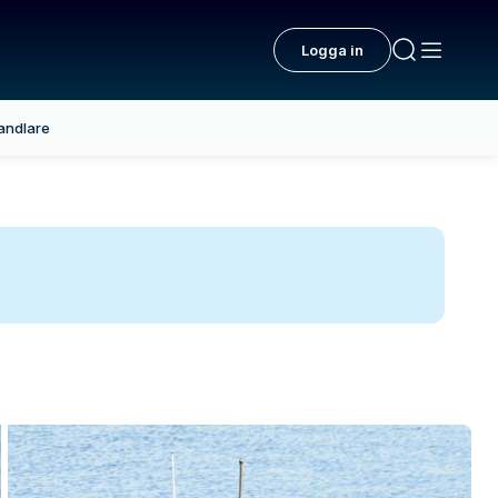
Logga in
andlare