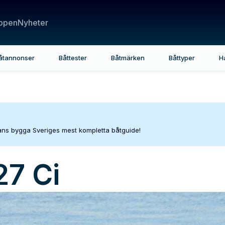
ppen
Nyheter
åtannonser
Båttester
Båtmärken
Båttyper
H
mans bygga Sveriges mest kompletta båtguide!
27 Ci