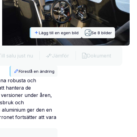
Lägg till en egen bild
Se
8
bilder
Till salu just nu
Jämför
Dokument
Föreslå en ändring
sina robusta och
att hantera de
a versioner under åren,
dsbruk och
 i aluminium ger den en
rronet fortsätter att vara