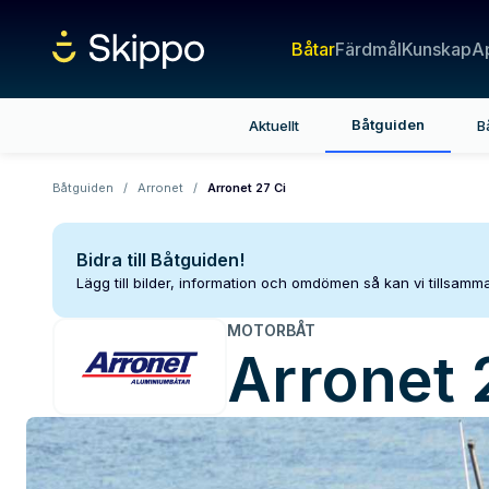
Båtar
Färdmål
Kunskap
A
Båtguiden
Aktuellt
B
Båtguiden
/
Arronet
/
Arronet 27 Ci
Bidra till Båtguiden!
Lägg till bilder, information och omdömen så kan vi tillsam
MOTORBÅT
Arronet