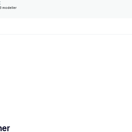
t
3 modeller
ner