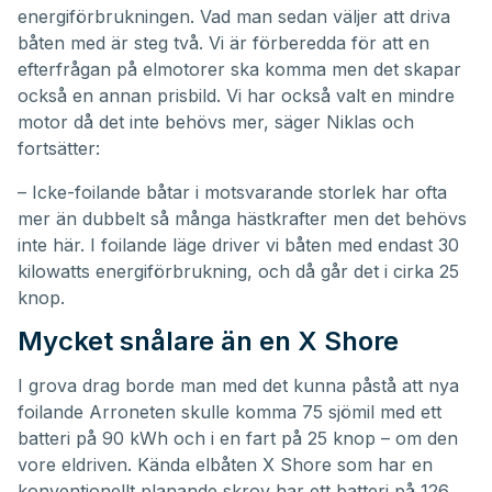
energiförbrukningen. Vad man sedan väljer att driva
båten med är steg två. Vi är förberedda för att en
efterfrågan på elmotorer ska komma men det skapar
också en annan prisbild. Vi har också valt en mindre
motor då det inte behövs mer, säger Niklas och
fortsätter:
– Icke-foilande båtar i motsvarande storlek har ofta
mer än dubbelt så många hästkrafter men det behövs
inte här. I foilande läge driver vi båten med endast 30
kilowatts energiförbrukning, och då går det i cirka 25
knop.
Mycket snålare än en X Shore
I grova drag borde man med det kunna påstå att nya
foilande Arroneten skulle komma 75 sjömil med ett
batteri på 90 kWh och i en fart på 25 knop – om den
vore eldriven. Kända elbåten X Shore som har en
konventionellt planande skrov har ett batteri på 126