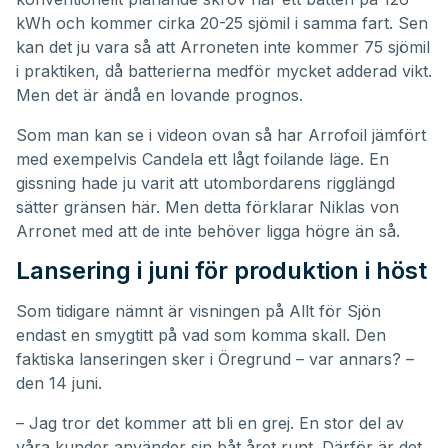
kWh och kommer cirka 20-25 sjömil i samma fart. Sen
kan det ju vara så att Arroneten inte kommer 75 sjömil
i praktiken, då batterierna medför mycket adderad vikt.
Men det är ändå en lovande prognos.
Som man kan se i videon ovan så har Arrofoil jämfört
med exempelvis Candela ett lågt foilande läge. En
gissning hade ju varit att utombordarens rigglängd
sätter gränsen här. Men detta förklarar Niklas von
Arronet med att de inte behöver ligga högre än så.
Lansering i juni för produktion i höst
Som tidigare nämnt är visningen på Allt för Sjön
endast en smygtitt på vad som komma skall. Den
faktiska lanseringen sker i Öregrund – var annars? –
den 14 juni.
– Jag tror det kommer att bli en grej. En stor del av
våra kunder använder sin båt året runt. Därför är det