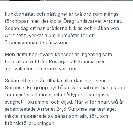
0
seconds
of
Funktionalitet och pålitlighet är två ord som många
8
förknippar med det stolta Öregrundsvarvet Arronet.
minutes,
13
Sedan dag ett har bröderna Niklas och Håkan von
seconds
Arronet tillverkat aluminiumbåtar för en
årsomspännande båtsäsong.
Men detta beprövade koncept är ingenting som
hindrat varvet från Roslagen att komma med
innovationer – snarare tvärt om.
Sedan ett antal år tillbaka tillverkar man serien
Surprise. En grupp hyttbåtar vars kabiner hängts upp
i gummi för att motarbeta båttypens vanligaste
svaghet – skrammel och oljud. När vi för snart två år
sedan testade Arronet 24,5 Surprise var testlaget
mäkta imponerade av sånär som allt, förutom
bränsleförbrukningen.