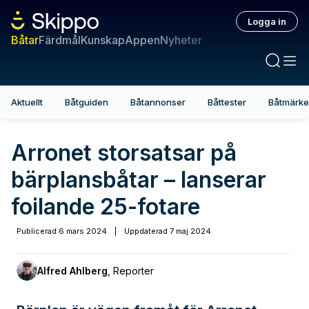
Logga in
Båtar
Färdmål
Kunskap
Appen
Nyheter
Aktuellt
Båtguiden
Båtannonser
Båttester
Båtmärk
Arronet storsatsar på
bärplansbåtar – lanserar
foilande 25-fotare
Publicerad
6 mars 2024
|
Uppdaterad
7 maj 2024
Alfred Ahlberg
,
Reporter