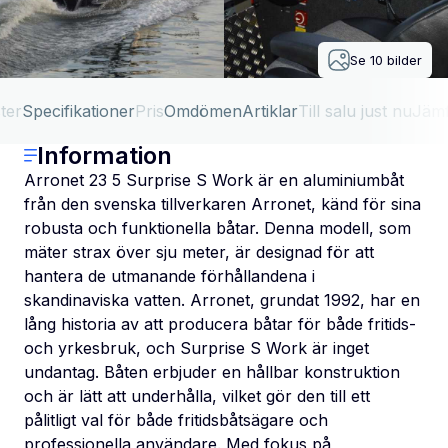
Se
10
bilder
ter
Specifikationer
Pris
Omdömen
Artiklar
Till salu just nu
Jäm
Information
Arronet 23 5 Surprise S Work är en aluminiumbåt
från den svenska tillverkaren Arronet, känd för sina
robusta och funktionella båtar. Denna modell, som
mäter strax över sju meter, är designad för att
hantera de utmanande förhållandena i
skandinaviska vatten. Arronet, grundat 1992, har en
lång historia av att producera båtar för både fritids-
och yrkesbruk, och Surprise S Work är inget
undantag. Båten erbjuder en hållbar konstruktion
och är lätt att underhålla, vilket gör den till ett
pålitligt val för både fritidsbåtsägare och
professionella användare. Med fokus på