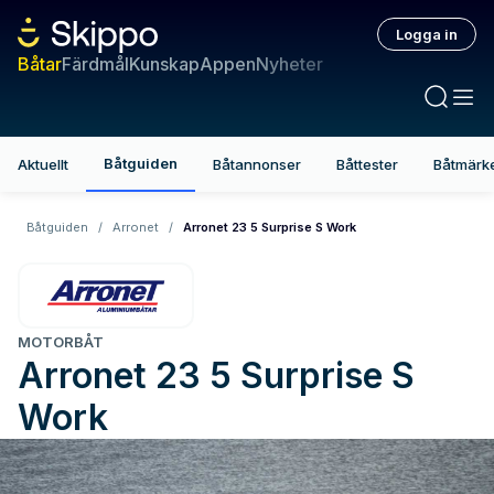
Logga in
Båtar
Färdmål
Kunskap
Appen
Nyheter
Båtguiden
Aktuellt
Båtannonser
Båttester
Båtmärk
Båtguiden
/
Arronet
/
Arronet 23 5 Surprise S Work
MOTORBÅT
Arronet
23 5 Surprise S
Work