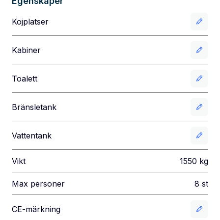
Egenskaper
Kojplatser
Kabiner
Toalett
Bränsletank
Vattentank
Vikt
1550
kg
Max personer
8
st
CE-märkning