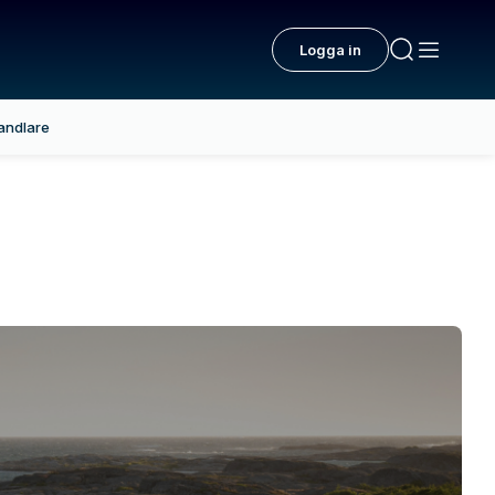
Logga in
andlare