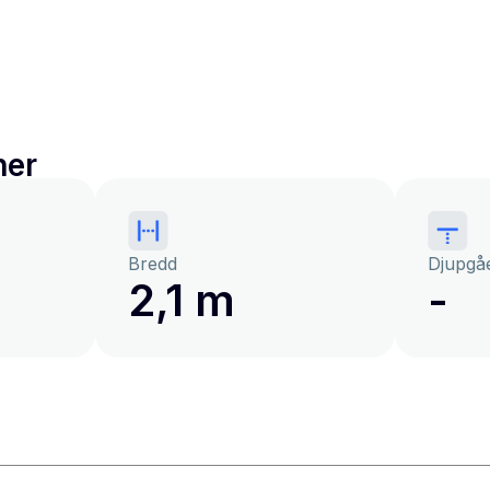
ner
Bredd
Djupgå
2,1 m
-