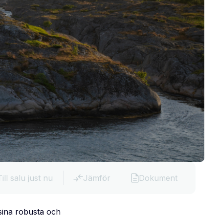
Till salu just nu
Jämför
Dokument
sina robusta och