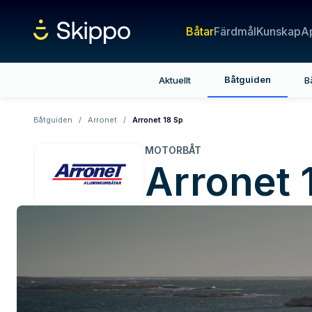
Båtar
Färdmål
Kunskap
A
Båtguiden
Aktuellt
B
Båtguiden
/
Arronet
/
Arronet 18 Sp
MOTORBÅT
Arronet