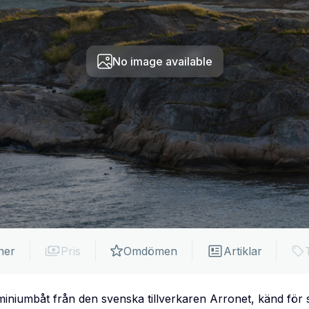
No image available
ner
Pris
Omdömen
Artiklar
miniumbåt från den svenska tillverkaren Arronet, känd för 