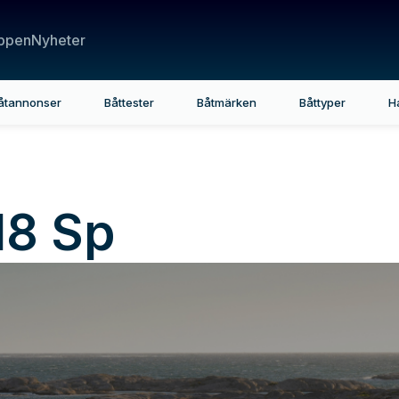
ppen
Nyheter
åtannonser
Båttester
Båtmärken
Båttyper
H
18 Sp