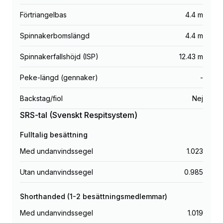
Förtriangelbas
4.4 m
Spinnakerbomslängd
4.4 m
Spinnakerfallshöjd (ISP)
12.43 m
Peke-längd (gennaker)
-
Backstag/fiol
Nej
SRS-tal (Svenskt Respitsystem)
Fulltalig besättning
Med undanvindssegel
1.023
Utan undanvindssegel
0.985
Shorthanded (1-2 besättningsmedlemmar)
Med undanvindssegel
1.019