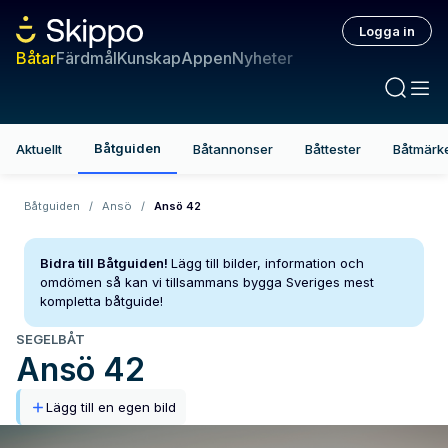
Logga in
Båtar
Färdmål
Kunskap
Appen
Nyheter
Båtguiden
Aktuellt
Båtannonser
Båttester
Båtmärk
Båtguiden
/
Ansö
/
Ansö 42
Bidra till Båtguiden!
Lägg till bilder, information och
omdömen så kan vi tillsammans bygga Sveriges mest
kompletta båtguide!
SEGELBÅT
Ansö
42
Lägg till en egen bild