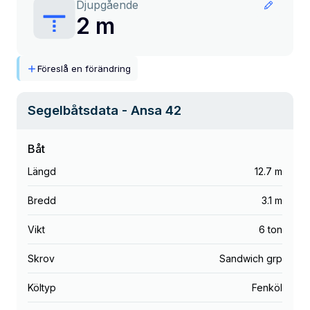
Djupgående
2 m
Föreslå en förändring
Segelbåtsdata
- Ansa 42
Båt
Längd
12.7 m
Bredd
3.1 m
Vikt
6 ton
Skrov
Sandwich grp
Költyp
Fenköl