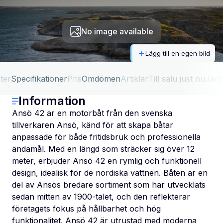
No image available
Lägg till en egen bild
ter
Specifikationer
Pris
Omdömen
Artiklar
Till salu just nu
Jäm
Information
Ansö 42 är en motorbåt från den svenska
tillverkaren Ansö, känd för att skapa båtar
anpassade för både fritidsbruk och professionella
ändamål. Med en längd som sträcker sig över 12
meter, erbjuder Ansö 42 en rymlig och funktionell
design, idealisk för de nordiska vattnen. Båten är en
del av Ansös bredare sortiment som har utvecklats
sedan mitten av 1900-talet, och den reflekterar
företagets fokus på hållbarhet och hög
funktionalitet. Ansö 42 är utrustad med moderna