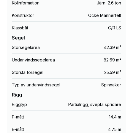
Kölinformation
Järn
,
2.6 ton
Konstruktör
Ocke Mannerfelt
Klassbåt
C/R LS
Segel
Storsegelarea
42.39 m²
Undanvindssegelarea
82.69 m²
Största försegel
25.59 m²
Typ av undanvindssegel
Spinnaker
Rigg
Riggtyp
Partialrigg, svepta spridare
P-mått
14.4 m
E-mått
4.75 m