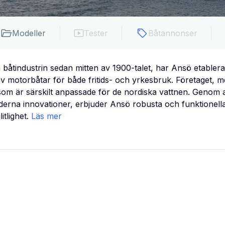
Modeller
Tester
Båtannonser
 båtindustrin sedan mitten av 1900-talet, har Ansö etablera
av motorbåtar för både fritids- och yrkesbruk. Företaget, m
som är särskilt anpassade för de nordiska vattnen. Genom at
rna innovationer, erbjuder Ansö robusta och funktionell
itlighet.
Läs mer