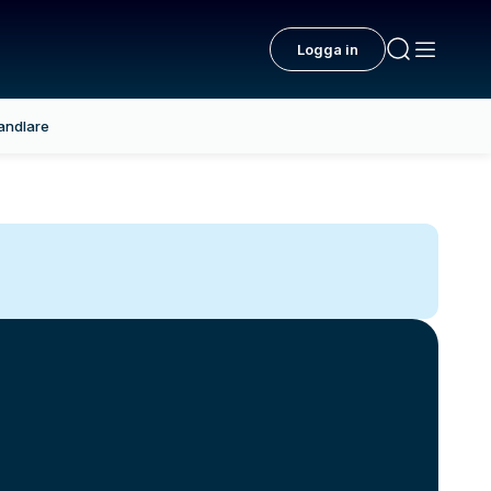
Logga in
andlare