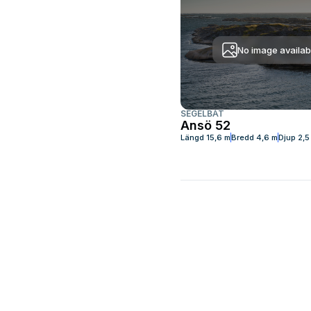
No image availab
SEGELBÅT
Ansö 52
Längd
15,6 m
Bredd
4,6 m
Djup
2,5