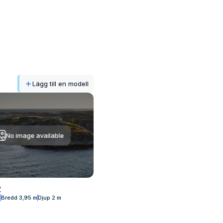
Lägg till en modell
No image available
2
m
Bredd
3,95 m
Djup
2 m