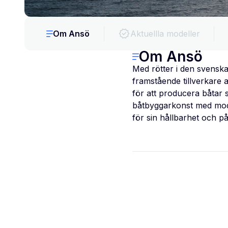
Om Ansö
Aktuellla modeller
Om Ansö
Med rötter i den svenska
framstående tillverkare 
för att producera båtar 
båtbyggarkonst med mode
för sin hållbarhet och pål