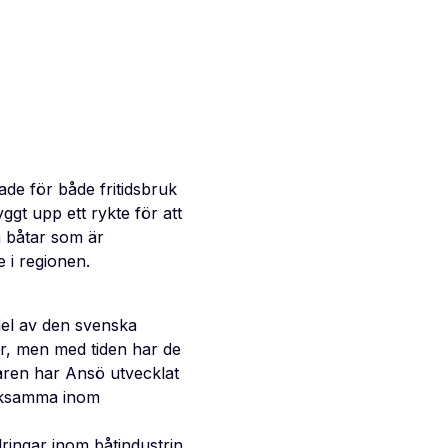
ade för både fritidsbruk
ggt upp ett rykte för att
a båtar som är
e i regionen.
del av den svenska
ar, men med tiden har de
 åren har Ansö utvecklat
erksamma inom
ringar inom båtindustrin.