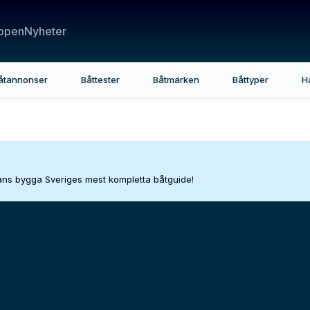
ppen
Nyheter
åtannonser
Båttester
Båtmärken
Båttyper
H
mans bygga Sveriges mest kompletta båtguide!