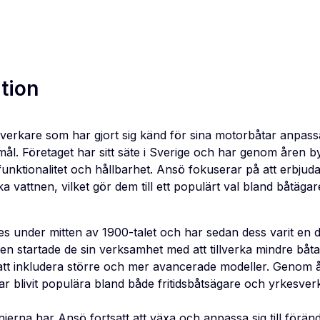
tion
lverkare som har gjort sig känd för sina motorbåtar anpass
ål. Företaget har sitt säte i Sverige och har genom åren by
unktionalitet och hållbarhet. Ansö fokuserar på att erbjud
 vattnen, vilket gör dem till ett populärt val bland båtägar
s under mitten av 1900-talet och har sedan dess varit en 
gen startade de sin verksamhet med att tillverka mindre båt
r att inkludera större och mer avancerade modeller. Genom
ar blivit populära bland både fritidsbåtsägare och yrkesv
erna har Ansö fortsatt att växa och anpassa sig till föränd