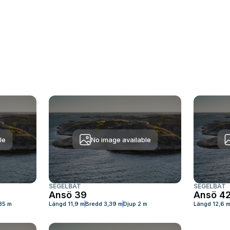
le
No image available
SEGELBÅT
SEGELBÅT
Ansö 39
Ansö 4
,35 m
Längd
11,9 m
Bredd
3,39 m
Djup
2 m
Längd
12,6 