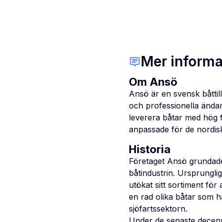
Mer informa
Om Ansö
Ansö är en svensk båttil
och professionella ändam
leverera båtar med hög f
anpassade för de nordiska
Historia
Företaget Ansö grundade
båtindustrin. Ursprungli
utökat sitt sortiment fö
en rad olika båtar som h
sjöfartssektorn.
Under de senaste decenni