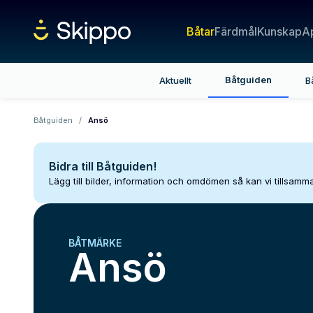
Båtar
Färdmål
Kunskap
A
Båtguiden
Aktuellt
B
Båtguiden
/
Ansö
Bidra till Båtguiden!
Lägg till bilder, information och omdömen så kan vi tillsam
BÅTMÄRKE
Ansö