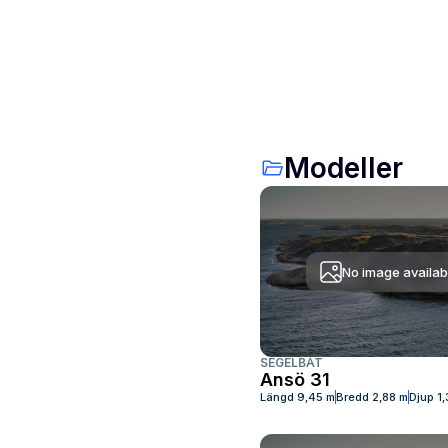
Modeller
No image availab
SEGELBÅT
Ansö 31
Längd
9,45 m
Bredd
2,88 m
Djup
1