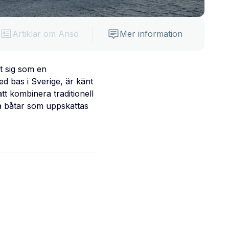
Artiklar om Ansö
Mer information
t sig som en
ed bas i Sverige, är känt
t kombinera traditionell
a båtar som uppskattas