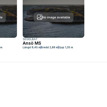
le
No image available
SEGELBÅT
Ansö MS
 m
Längd
9,45 m
Bredd
2,88 m
Djup
1,35 m