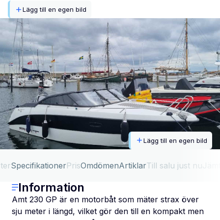
Lägg till en egen bild
Lägg till en egen bild
ter
Specifikationer
Pris
Omdömen
Artiklar
Till salu just nu
Jäm
Information
Amt 230 GP är en motorbåt som mäter strax över
sju meter i längd, vilket gör den till en kompakt men