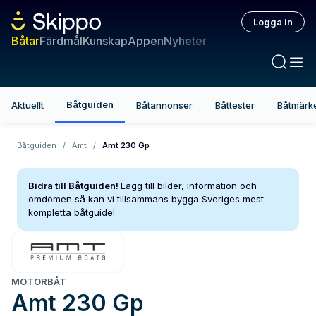
Logga in
Båtar
Färdmål
Kunskap
Appen
Nyheter
Båtguiden
Aktuellt
Båtannonser
Båttester
Båtmärk
Båtguiden
/
Amt
/
Amt 230 Gp
Bidra till Båtguiden!
Lägg till bilder, information och
omdömen så kan vi tillsammans bygga Sveriges mest
kompletta båtguide!
MOTORBÅT
Amt
230 Gp