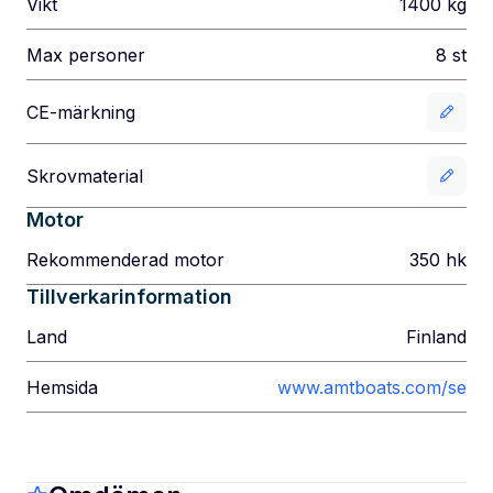
Vikt
1400
kg
Max personer
8
st
CE-märkning
Skrovmaterial
Motor
Rekommenderad motor
350
hk
Tillverkarinformation
Land
Finland
Hemsida
www.amtboats.com/se