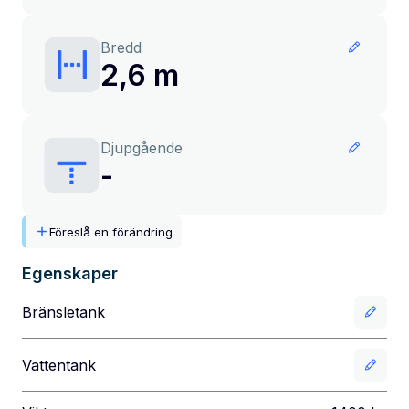
Bredd
2,6 m
Djupgående
-
Föreslå en förändring
Egenskaper
Bränsletank
Vattentank