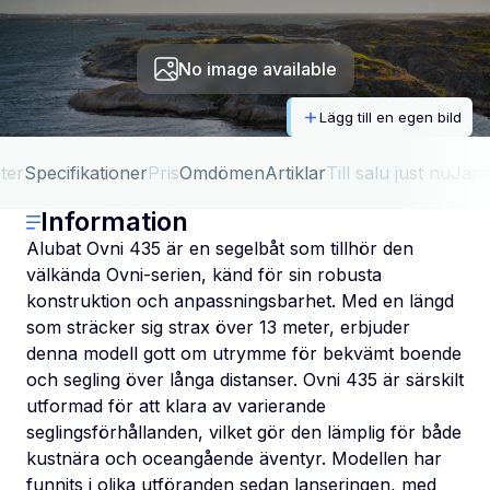
No image available
Lägg till en egen bild
ter
Specifikationer
Pris
Omdömen
Artiklar
Till salu just nu
Jäm
Information
Alubat Ovni 435 är en segelbåt som tillhör den
välkända Ovni-serien, känd för sin robusta
konstruktion och anpassningsbarhet. Med en längd
som sträcker sig strax över 13 meter, erbjuder
denna modell gott om utrymme för bekvämt boende
och segling över långa distanser. Ovni 435 är särskilt
utformad för att klara av varierande
seglingsförhållanden, vilket gör den lämplig för både
kustnära och oceangående äventyr. Modellen har
funnits i olika utföranden sedan lanseringen, med