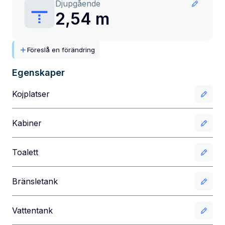
Djupgående
2,54 m
Föreslå en förändring
Egenskaper
Kojplatser
Kabiner
Toalett
Bränsletank
Vattentank