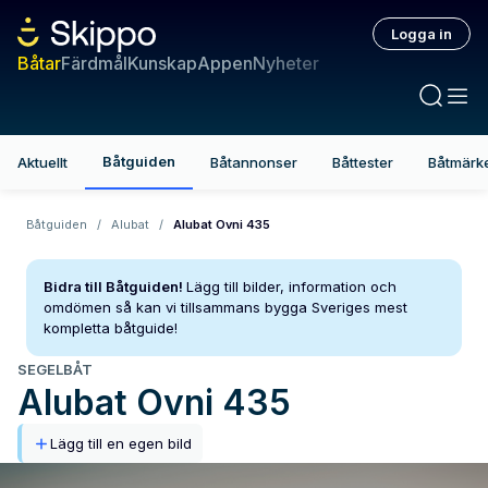
Logga in
Båtar
Färdmål
Kunskap
Appen
Nyheter
Båtguiden
Aktuellt
Båtannonser
Båttester
Båtmärk
Båtguiden
/
Alubat
/
Alubat Ovni 435
Bidra till Båtguiden!
Lägg till bilder, information och
omdömen så kan vi tillsammans bygga Sveriges mest
kompletta båtguide!
SEGELBÅT
Alubat
Ovni 435
Lägg till en egen bild