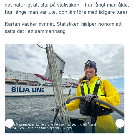
det naturligt att titta på statistiken – hur långt man åkte,
hur länge man var ute, och jämföra med tidigare turer.
Kartan väcker minnet. Statistiken hjälper honom att
sätta det i ett sammanhang.
Från Magnus egen kamerarulle – en sommarsegling till Åland
Frå
2024. Och visst finns turen sparad i Skippo.
1/5
2024