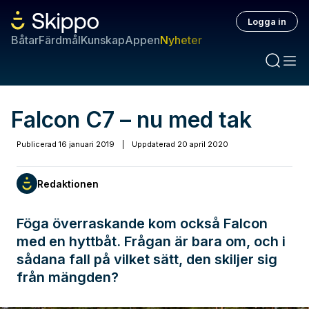
Logga in
Båtar
Färdmål
Kunskap
Appen
Nyheter
Falcon C7 – nu med tak
Publicerad
16 januari 2019
|
Uppdaterad
20 april 2020
Redaktionen
Föga överraskande kom också Falcon
med en hyttbåt. Frågan är bara om, och i
sådana fall på vilket sätt, den skiljer sig
från mängden?