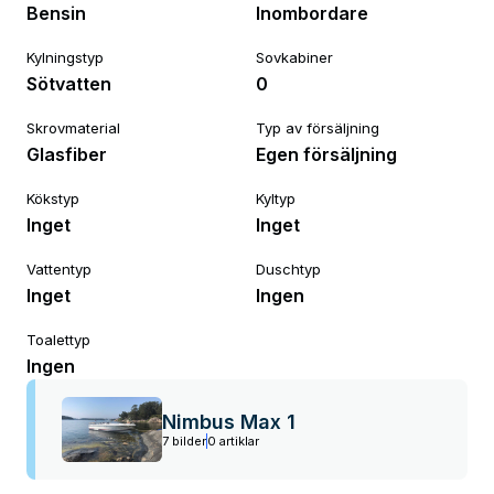
Bensin
Inombordare
Kylningstyp
Sovkabiner
Sötvatten
0
Skrovmaterial
Typ av försäljning
Glasfiber
Egen försäljning
Kökstyp
Kyltyp
Inget
Inget
Vattentyp
Duschtyp
Inget
Ingen
Toalettyp
Ingen
Nimbus Max 1
7 bilder
0 artiklar