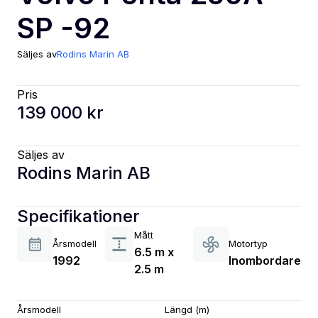
SP -92
Säljes av
Rodins Marin AB
Pris
139 000 kr
Säljes av
Rodins Marin AB
Specifikationer
Mått
Årsmodell
Motortyp
6.5 m x
1992
Inombordare
2.5 m
Årsmodell
Längd (m)