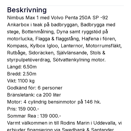
Beskrivning
Nimbus Max 1 med Volvo Penta 250A SP -92
Ankarbox i teak på badbryggan, Badbrygga med 
stege, Bottenmålning, Dyna samt ryggstöd på 
motorlucka, Flagga & flaggstång, Hajfena i fören, 
Kompass, Kylbox Igloo, Lanternor, Motorrumsfläkt, 
Rutbåge, Sidoräcken, Självlänsande, Stols & 
styrpulpetöverdrag, Sötvattenkylning motor.
Längd: 6.50m
Bredd: 2.50m
Vikt: 1100 kg
Godkänd för: 6 personer
Bränsletank: ca 200 liter
Motor: 4 cylindrig bensinmotor på 146 hk.
Pris: 159 000.-
Sommar Rea : 139 000.-
Varmt välkommen in till Rodins Marin i Uddevalla, vi 
erbjuder finansiering via Swedbank & Santander.