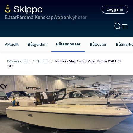
Logga in
Båtar
Färdmål
Kunskap
Appen
Nyheter
Båtannonser
Aktuellt
Båtguiden
Båttester
Båtmärk
Båtaannonser
/
Nimbus
/
Nimbus Max 1 med Volvo Penta 250A SP
-92