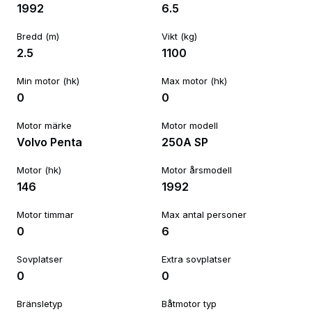
1992
6.5
Bredd (m)
Vikt (kg)
2.5
1100
Min motor (hk)
Max motor (hk)
0
0
Motor märke
Motor modell
Volvo Penta
250A SP
Motor (hk)
Motor årsmodell
146
1992
Motor timmar
Max antal personer
0
6
Sovplatser
Extra sovplatser
0
0
Bränsletyp
Båtmotor typ