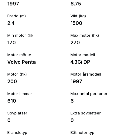
1997
6.75
Bredd (m)
Vikt (kg)
2.4
1500
Min motor (hk)
Max motor (hk)
170
270
Motor märke
Motor modell
Volvo Penta
4.3Gi DP
Motor (hk)
Motor årsmodell
200
1997
Motor timmar
Max antal personer
610
6
Sovplatser
Extra sovplatser
0
0
Bränsletyp
Båtmotor typ