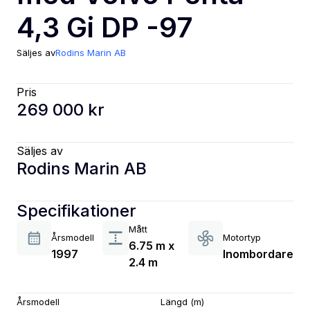
4,3 Gi DP -97
Säljes av
Rodins Marin AB
Pris
269 000 kr
Säljes av
Rodins Marin AB
Specifikationer
Mått
Årsmodell
Motortyp
6.75 m x
1997
Inombordare
2.4 m
Årsmodell
Längd (m)