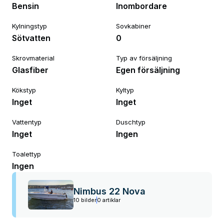
Bensin
Inombordare
Kylningstyp
Sovkabiner
Sötvatten
0
Skrovmaterial
Typ av försäljning
Glasfiber
Egen försäljning
Kökstyp
Kyltyp
Inget
Inget
Vattentyp
Duschtyp
Inget
Ingen
Toalettyp
Ingen
Nimbus 22 Nova
10 bilder
0 artiklar