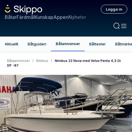
Logga in
Båtar
Färdmål
Kunskap
Appen
Nyheter
Båtannonser
Aktuellt
Båtguiden
Båttester
Båtmärk
Båtaannonser
/
Nimbus
/
Nimbus 22 Nova med Volvo Penta 4,3 Gi
DP -97