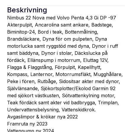
Beskrivning
Nimbus 22 Nova med Volvo Penta 4,3 Gi DP -97
Akterpulpit, Ancarolina samt ankare, Badstege, 
Biminitop-24, Bord i teak, Bottenmålning, 
Brandsläckare, Dyna för om pulpeten, Dyna 
motorlucka samt ryggstöd med dyna, Dynor i ruff 
samt bäddyna, Dynor i stolar, Däckslucka på 
fördäck, Ellänspump i motorrum, Eluttag 12V, 
Flagga & Flaggstång, Förpulpit, Kapellhytt, 
Kompass, Lanternor, Motorrumsfläkt, Mugghållare, 
Peke i fören, Rutbåge, Sidositsar akter med dynor, 
Självlänsande, Sjökortsplotter/Ekolod Garmin 92 
med sjökort västkusten, Sötvattenkylning motor, 
Teak fördäck samt akter vid badbrygga, Trimplan, 
Undervattensbelysning, Vattenskidkrok.
Avgaslimpor & krökar nya 2022
Framruta ny 2023
Vattenpump ny 2024