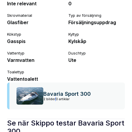
Inte relevant
0
Skrovmaterial
Typ av försäljning
Glasfiber
Försäljningsuppdrag
Kökstyp
Kyltyp
Gasspis
Kylskåp
Vattentyp
Duschtyp
Varmvatten
Ute
Toalettyp
Vattentoalett
Bavaria Sport 300
2 bilder
0 artiklar
Se när Skippo testar
Bavaria
Sport
300