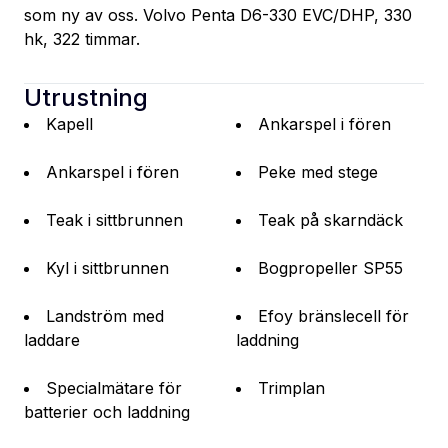
som ny av oss. Volvo Penta D6-330 EVC/DHP, 330 
hk, 322 timmar.
Utrustning
Kapell
Ankarspel i fören
Ankarspel i fören
Peke med stege
Teak i sittbrunnen
Teak på skarndäck
Kyl i sittbrunnen
Bogpropeller SP55
Landström med
Efoy bränslecell för
laddare
laddning
Specialmätare för
Trimplan
batterier och laddning