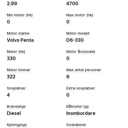
2.99
4700
Min motor (hk)
Max motor (hk)
0
0
Motor märke
Motor modell
Volvo Penta
D6-330
Motor (hk)
Motor årsmodell
330
0
Motor timmar
Max antal personer
322
6
Sovplatser
Extra sovplatser
4
0
Bränsletyp
Båtmotor typ
Diesel
Inombordare
Kylningstyp
Sovkabiner