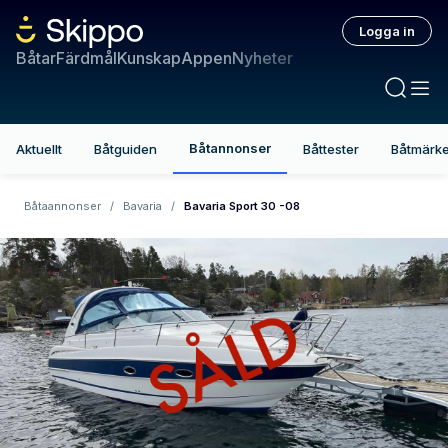
Logga in
Båtar
Färdmål
Kunskap
Appen
Nyheter
Båtannonser
Aktuellt
Båtguiden
Båttester
Båtmärk
Båtaannonser
/
Bavaria
/
Bavaria Sport 30 -08