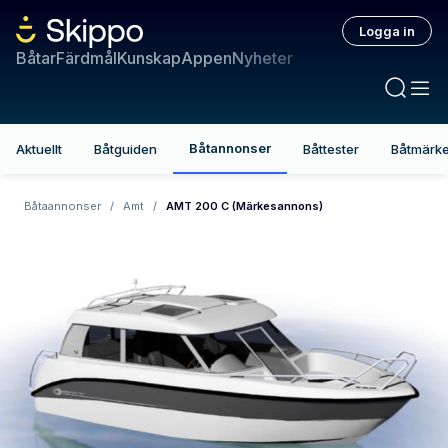
Logga in
Båtar
Färdmål
Kunskap
Appen
Nyheter
Båtannonser
Aktuellt
Båtguiden
Båttester
Båtmärk
Båtaannonser
/
Amt
/
AMT 200 C (Märkesannons)