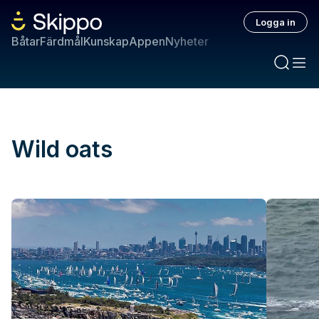
Logga in
Båtar
Färdmål
Kunskap
Appen
Nyheter
Wild oats