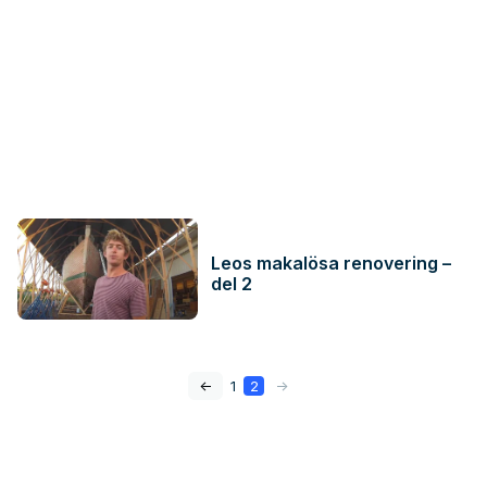
Leos makalösa renovering –
del 2
<-
1
2
->