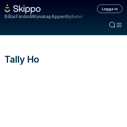
Logga in
Båtar
Färdmål
Kunskap
Appen
Nyheter
Tally Ho