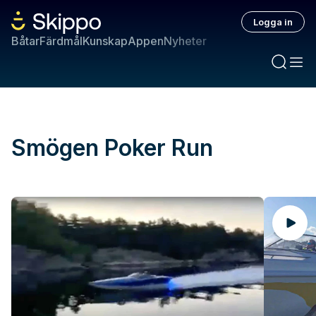
Logga in
Båtar
Färdmål
Kunskap
Appen
Nyheter
Smögen Poker Run