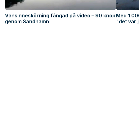
Vansinneskörning fångad på video – 90 knop
Med 1 000
genom Sandhamn!
"det var j